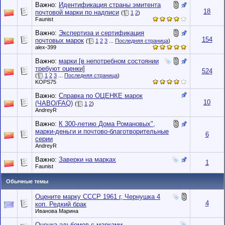
Важно:
Идентификация страны эмитента
18
почтовой марки по надписи
(
1
2
)
Faunist
Важно:
Экспертиза и сертификация
154
почтовых марок
(
1
2
3
...
Последняя страница
)
alex-399
Важно:
марки [в непотребном состоянии
требуют оценки]
524
(
1
2
3
...
Последняя страница
)
KOPS75
Важно:
Справка по ОЦЕНКЕ марок
10
(ЧАВО/FAQ)
(
1
2
)
AndreyR
Важно:
К 300-летию Дома Романовых",
марки-деньги и почтово-благотворительные
6
серии
AndreyR
Важно:
Заверки на марках
1
Faunist
Обычные темы
Оцените марку СССР 1961 г, Чернушка 4
4
коп. Редкий брак
Иванова Марина
Оценка альбомов с марками