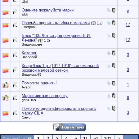
Ujnii
Оцените пожалуйста марки
6
alldir
Просьба оценить альбом с марками
(
1
2
)
17
Liverpool
Блок "100 Лет со дня рождения В.И.
12
Ленина"
(
1
2
)
Владимирыч
Каталог
3
Зверобой
Квартблок 1 р. (1917-1919) с аномальной
3
розовой меловой сеткой
Владимир75
Помогите оценить!
1
Avzor
Марки чистые на оценку
8
garik-10s
Помогите идентифицировать и оценить
3
марку США
Caiko
1
2
3
4
5
11
51
101
>
Страница 1 из 155