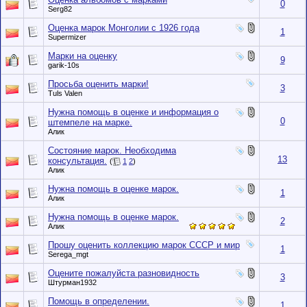
0
Serg82
Оценка марок Монголии с 1926 года
1
Supermizer
Марки на оценку
9
garik-10s
Просьба оценить марки!
3
Tuls Valen
Нужна помощь в оценке и информация о
0
штемпеле на марке.
Алик
Состояние марок. Необходима
13
консультация.
(
1
2
)
Алик
Нужна помощь в оценке марок.
1
Алик
Нужна помощь в оценке марок.
2
Алик
Прошу оценить коллекцию марок СССР и мир
1
Serega_mgt
Оцените пожалуйста разновидность
3
Штурман1932
Помощь в определении.
1