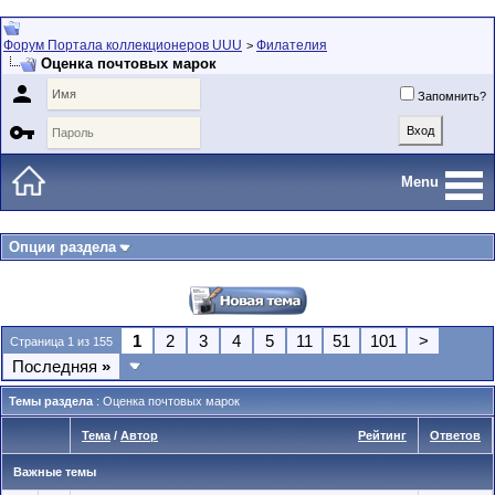
Форум Портала коллекционеров UUU
Филателия
>
Оценка почтовых марок

Запомнить?

Menu
Опции раздела
1
2
3
4
5
11
51
101
>
Страница 1 из 155
Последняя
»
Темы раздела
: Оценка почтовых марок
Тема
/
Автор
Рейтинг
Ответов
Важные темы