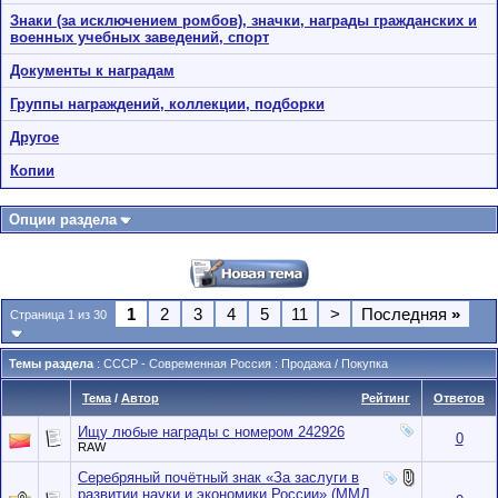
Знаки (за исключением ромбов), значки, награды гражданских и
военных учебных заведений, спорт
Документы к наградам
Группы награждений, коллекции, подборки
Другое
Копии
Опции раздела
1
2
3
4
5
11
>
Последняя
»
Страница 1 из 30
Темы раздела
: СССР - Современная Россия : Продажа / Покупка
Тема
/
Автор
Рейтинг
Ответов
Ищу любые награды с номером 242926
0
RAW
Серебряный почётный знак «За заслуги в
развитии науки и экономики России» (ММД