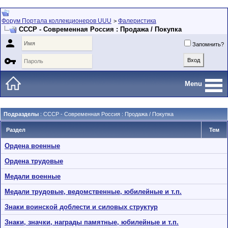
Форум Портала коллекционеров UUU
Фалеристика
>
СССР - Современная Россия : Продажа / Покупка

Запомнить?

Menu
Подразделы
: СССР - Современная Россия : Продажа / Покупка
Раздел
Тем
Ордена военные
Ордена трудовые
Медали военные
Медали трудовые, ведомственные, юбилейные и т.п.
Знаки воинской доблести и силовых структур
Знаки, значки, награды памятные, юбилейные и т.п.