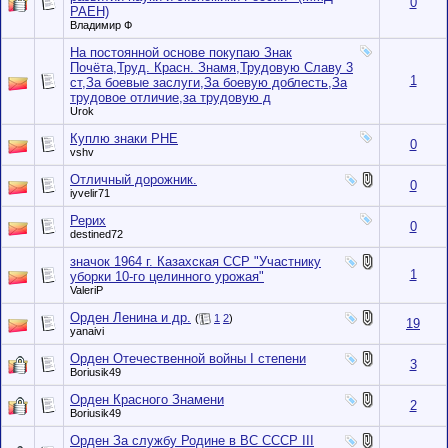
0
РАЕН)
Владимир Ф
На постоянной основе покупаю Знак
Почёта,Труд. Красн. Знамя,Трудовую Славу 3
1
ст,За боевые заслуги,За боевую доблесть,За
трудовое отличие,за трудовую д
Urok
Куплю знаки РНЕ
0
vshv
Отличный дорожник.
0
iyvelir71
Рерих
0
destined72
значок 1964 г. Казахская ССР "Участнику
1
уборки 10-го целинного урожая"
ValeriP
Орден Ленина и др.
(
1
2
)
19
yanaivi
Орден Отечественной войны I степени
3
Boriusik49
Орден Красного Знамени
2
Boriusik49
Орден За службу Родине в ВС СССР III