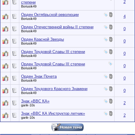
2
степени
Boriusik49
Орден Октябрьской революции
4
Boriusik49
Орден Отечественной войны II степени
0
Boriusik49
Орден Красной Звезды
0
Boriusik49
Орден Трудовой Славы III степени
0
Boriusik49
Орден Трудовой Славы III степени
0
Boriusik49
Орден Знак Почета
0
Boriusik49
Орден Трудового Красного Знамени
0
Boriusik49
Знак «ВВС КА»
2
garik-10s
Знак «ВВС КА Инструктор летчик»
2
garik-10s