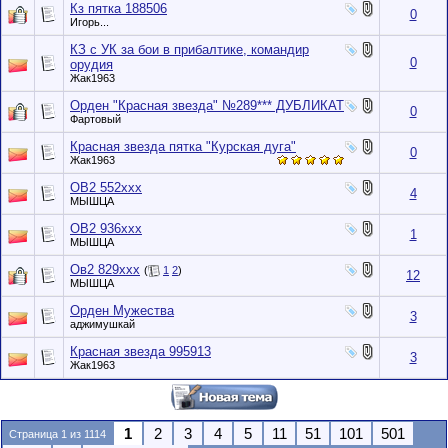
Кз пятка 188506
0
Игорь...
КЗ с УК за бои в прибалтике, командир
0
орудия
Жак1963
Орден "Красная звезда" №289*** ДУБЛИКАТ
0
Фартовый
Красная звезда пятка "Курская дуга"
0
Жак1963
ОВ2 552ххх
4
МЫШЦА
ОВ2 936ххх
1
МЫШЦА
Ов2 829ххх
(
1
2
)
12
МЫШЦА
Орден Мужества
3
аджимушкай
Красная звезда 995913
3
Жак1963
1
2
3
4
5
11
51
101
501
Страница 1 из 1114