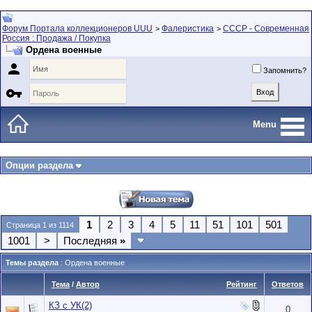
Форум Портала коллекционеров UUU
Фалеристика
СССР - Современная
>
>
Россия : Продажа / Покупка
Ордена военные

Запомнить?

Menu
Опции раздела
1
2
3
4
5
11
51
101
501
Страница 1 из 1114
1001
>
Последняя
»
Темы раздела
: Ордена военные
Тема
/
Автор
Рейтинг
Ответов
КЗ с УК(2)
0