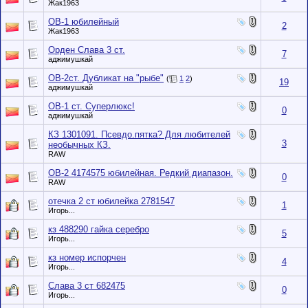
Жак1963
ОВ-1 юбилейный
2
Жак1963
Орден Слава 3 ст.
7
аджимушкай
ОВ-2ст. Дубликат на "рыбе"
(
1
2
)
19
аджимушкай
ОВ-1 ст. Суперлюкс!
0
аджимушкай
КЗ 1301091. Псевдо.пятка? Для любителей
3
необычных КЗ.
RAW
ОВ-2 4174575 юбилейная. Редкий диапазон.
0
RAW
отечка 2 ст юбилейка 2781547
1
Игорь...
кз 488290 гайка серебро
5
Игорь...
кз номер испорчен
4
Игорь...
Слава 3 ст 682475
0
Игорь...