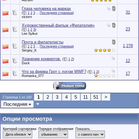
Auction
Глаза человека на марках
31
(
1
2
3
...
Последняя страница
)
victorn
Художественный фильм «Филателия»
23
(
1
2
3
)
Lee Syikui
Почта и филателисты
1,278
(
1
2
3
...
Последняя страница
)
Sergey_K
Хранение конвертов.
(
1
2
)
12
Duck
Что за фирма Грот с логом WWF?
(
1
2
)
17
Romaska_077
1
2
3
4
5
11
51
>
Страница 1 из 100
Последняя
»
Опции просмотра
Критерий сортировки
Порядок отображения
Показать