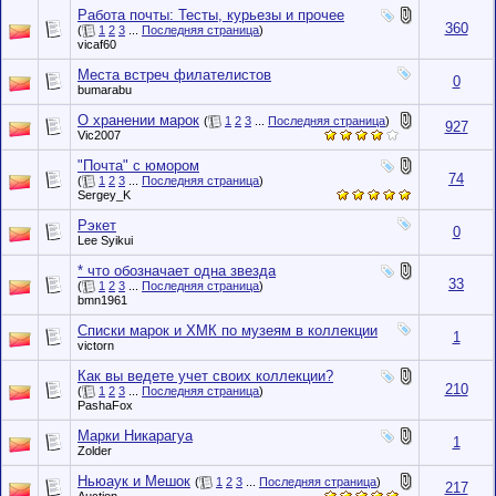
Работа почты: Тесты, курьезы и прочее
360
(
1
2
3
...
Последняя страница
)
vicaf60
Места встреч филателистов
0
bumarabu
О хранении марок
(
1
2
3
...
Последняя страница
)
927
Vic2007
"Почта" с юмором
74
(
1
2
3
...
Последняя страница
)
Sergey_K
Рэкет
0
Lee Syikui
* что обозначает одна звезда
33
(
1
2
3
...
Последняя страница
)
bmn1961
Списки марок и ХМК по музеям в коллекции
1
victorn
Как вы ведете учет своих коллекции?
210
(
1
2
3
...
Последняя страница
)
PashaFox
Марки Никарагуа
1
Zolder
Ньюаук и Мешок
(
1
2
3
...
Последняя страница
)
217