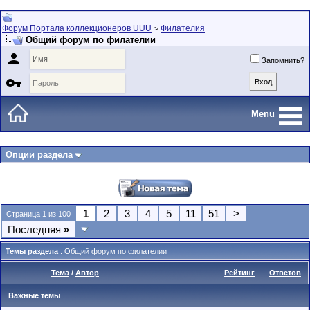
Форум Портала коллекционеров UUU
Филателия
>
Общий форум по филателии

Запомнить?

Menu
Опции раздела
1
2
3
4
5
11
51
>
Страница 1 из 100
Последняя
»
Темы раздела
: Общий форум по филателии
Тема
/
Автор
Рейтинг
Ответов
Важные темы