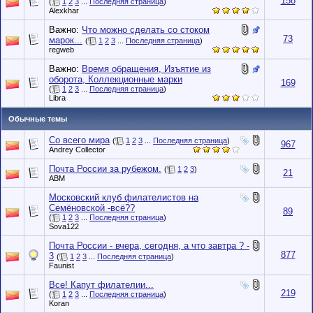
158
(
1
2
3
...
Последняя страница
)
Alexkhar
Важно:
Что можно сделать со стоком
73
марок...
(
1
2
3
...
Последняя страница
)
regweb
Важно:
Время обращения, Изъятие из
оборота, Коллекционные марки
169
(
1
2
3
...
Последняя страница
)
Libra
Обычные темы
Со всего мира
(
1
2
3
...
Последняя страница
)
967
Andrey Collector
Почта России за рубежом.
(
1
2
3
)
21
АВМ
Московский клуб филателистов на
Семёновской -всё??
89
(
1
2
3
...
Последняя страница
)
Sova122
Почта России - вчера, сегодня, а что завтра ? -
877
3
(
1
2
3
...
Последняя страница
)
Faunist
Все! Капут филателии...
219
(
1
2
3
...
Последняя страница
)
Koran