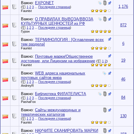
Важно:
EXPONET
1,176
(
1
2
3
...
Последняя страница
)
Faunist
Важно:
О ПРАВИЛАХ ВЫВОЗА/ВВОЗА
КУЛЬТУРНЫХ ЦЕННОСТЕЙ из РФ
872
(
1
2
3
...
Последняя страница
)
Гурон
Важно:
ТЕРМИНОЛОГИЯ : [Оглавление всех
6
тем раздела]
Faunist
Важно:
Почтовые марки/Общественное
19
достояние, или Лицензии на иображение
(
1
2
)
Faunist
Важно:
WEB адреса национальных
почтовых сайтов мира
46
(
1
2
3
...
Последняя страница
)
AndreyR
Важно:
Библиотека ФИЛАТЕЛИСТА
84
(
1
2
3
...
Последняя страница
)
PashaFox
Важно:
Сайты международных и
тематических каталогов
130
(
1
2
3
...
Последняя страница
)
Faunist
Важно:
НАУЧИТЕ СКАНИРОВАТЬ МАРКИ