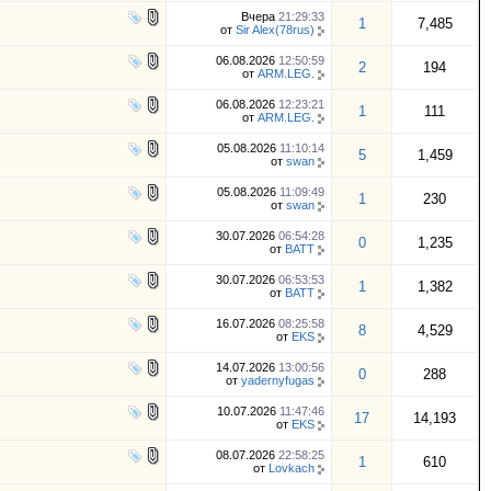
Вчера
21:29:33
1
7,485
от
Sir Alex(78rus)
06.08.2026
12:50:59
2
194
от
ARM.LEG.
06.08.2026
12:23:21
1
111
от
ARM.LEG.
05.08.2026
11:10:14
5
1,459
от
swan
05.08.2026
11:09:49
1
230
от
swan
30.07.2026
06:54:28
0
1,235
от
BATT
30.07.2026
06:53:53
1
1,382
от
BATT
16.07.2026
08:25:58
8
4,529
от
EKS
14.07.2026
13:00:56
0
288
от
yadernyfugas
10.07.2026
11:47:46
17
14,193
от
EKS
08.07.2026
22:58:25
1
610
от
Lovkach