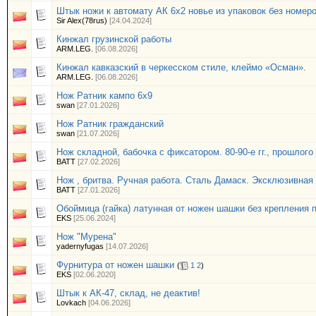
Штык ножи к автомату АК 6х2 новье из упаковок без номеро
Sir Alex(78rus)
[24.04.2024]
Кинжал грузинской работы
ARM.LEG.
[06.08.2026]
Кинжал кавказский в черкесском стиле, клеймо «Осман».
ARM.LEG.
[06.08.2026]
Нож Ратник кампо 6х9
swan
[27.01.2026]
Нож Ратник гражданский
swan
[21.07.2026]
Нож складной, бабочка с фиксатором. 80-90-е гг., прошлого
BATT
[27.02.2026]
Нож , бритва. Ручная работа. Сталь Дамаск. Эксклюзивная 
BATT
[27.01.2026]
Обоймица (гайка) латунная от ножен шашки без крепления п
EKS
[25.06.2024]
Нож "Мурена"
yadernyfugas
[14.07.2026]
Фурнитура от ножен шашки
(
1
2
)
EKS
[02.06.2020]
Штык к АК-47, склад, не деактив!
Lovkach
[04.06.2026]