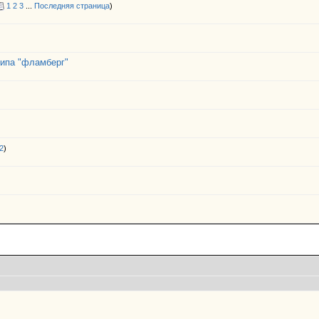
1
2
3
...
Последняя страница
)
типа "фламберг"
2
)