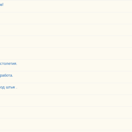
в!
 столетия.
работа.
од штык .