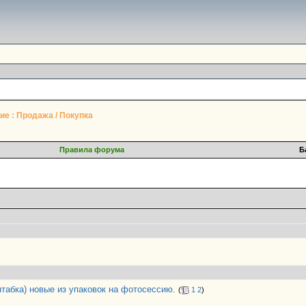
е : Продажа / Покупка
Правила форума
Б
нтабка) новые из упаковок на фотосессию.
(
1
2
)