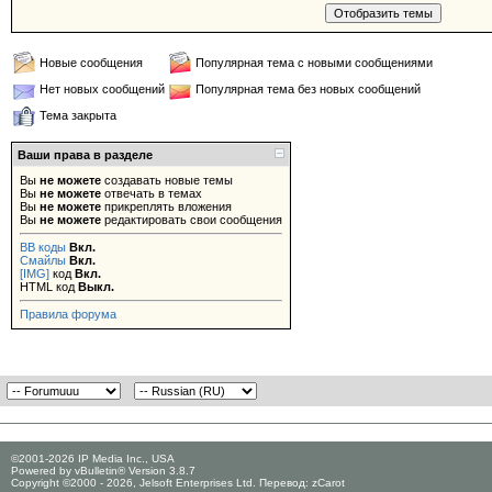
Новые сообщения
Популярная тема с новыми сообщениями
Нет новых сообщений
Популярная тема без новых сообщений
Тема закрыта
Ваши права в разделе
Вы
не можете
создавать новые темы
Вы
не можете
отвечать в темах
Вы
не можете
прикреплять вложения
Вы
не можете
редактировать свои сообщения
BB коды
Вкл.
Смайлы
Вкл.
[IMG]
код
Вкл.
HTML код
Выкл.
Правила форума
©2001-2026 IP Media Inc., USA
Powered by vBulletin® Version 3.8.7
Copyright ©2000 - 2026, Jelsoft Enterprises Ltd. Перевод:
zCarot