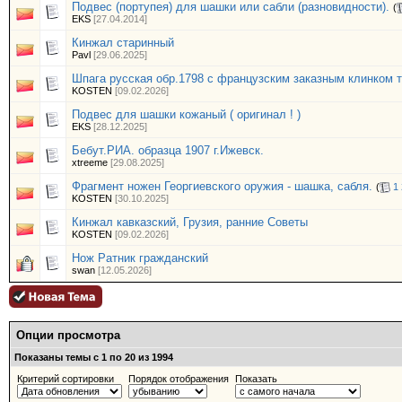
Подвес (портупея) для шашки или сабли (разновидности).
(
EKS
[27.04.2014]
Кинжал старинный
Pavl
[29.06.2025]
Шпага русская обр.1798 с французским заказным клинком 
KOSTEN
[09.02.2026]
Подвес для шашки кожаный ( оригинал ! )
EKS
[28.12.2025]
Бебут.РИА. образца 1907 г.Ижевск.
xtreeme
[29.08.2025]
Фрагмент ножен Георгиевского оружия - шашка, сабля.
(
1
KOSTEN
[30.10.2025]
Кинжал кавказский, Грузия, ранние Советы
KOSTEN
[09.02.2026]
Нож Ратник гражданский
swan
[12.05.2026]
Опции просмотра
Показаны темы с 1 по 20 из 1994
Критерий сортировки
Порядок отображения
Показать