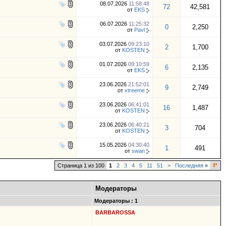
08.07.2026
11:58:48
72
42,581
от
EKS
06.07.2026
11:25:32
0
2,250
от
Pavl
03.07.2026
09:23:10
2
1,700
от
KOSTEN
01.07.2026
09:10:59
6
2,135
от
EKS
23.06.2026
21:52:01
9
2,749
от
xtreeme
23.06.2026
06:41:01
16
1,487
от
KOSTEN
23.06.2026
06:40:21
3
704
от
KOSTEN
15.05.2026
04:30:40
1
491
от
swan
Страница 1 из 100
1
2
3
4
5
11
51
>
Последняя
»
Модераторы
Модераторы : 1
BARBAROSSA