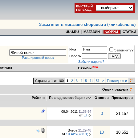
БЫСТРЫЙ
ПЕРЕХОД
Заказ книг в магазине shopuuu.ru (кликабельно)
|
|
|
|
UUU.RU
МАГАЗИН
ФОРУМ
СТАТЬИ
Имя
Запомнить?
Пароль
Расширенный поиск
Забыли пароль?
new
ан-лист
Отзывы
Страница 1 из 100
1
2
3
4
5
11
51
>
Последняя
»
Опции раздела
Рейтинг
Последнее сообщение
Ответов
Просмотров
09.04.2011
11:38:54
0
21,157
от
ETi
Вчера
21:29:48
10
10,651
от
Sir Alex(78rus)