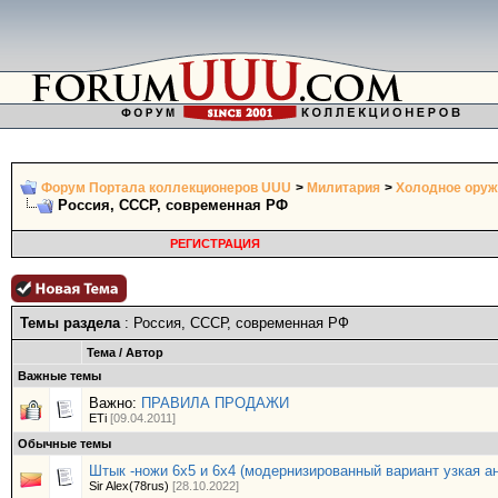
Форум Портала коллекционеров UUU
>
Милитария
>
Холодное оружи
Россия, СССР, современная РФ
РЕГИСТРАЦИЯ
Темы раздела
: Россия, СССР, современная РФ
Тема
/
Автор
Важные темы
Важно:
ПРАВИЛА ПРОДАЖИ
ETi
[09.04.2011]
Обычные темы
Штык -ножи 6х5 и 6х4 (модернизированный вариант узкая а
Sir Alex(78rus)
[28.10.2022]