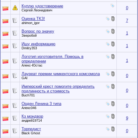
Куплю удостоверение
0
Сергей Леонидович
Оценка ТКЗ!
7
ahimon_igor
Вопрос по значку
1
Зверобой
Ищу информацию
1
Dmitry353
Логотип изготовителя. Помощь в
1
определении
Алекс-Юстас
Лауреат премии чимкентского комсомола
0
GAI
Имперский крест помогите определить
0
подлинность и стоимость
Buch701
Орден Ленина 3 типа
0
Алекс046
Кз мондвор
9
андрей19714
Торпедист
0
Black Ghost