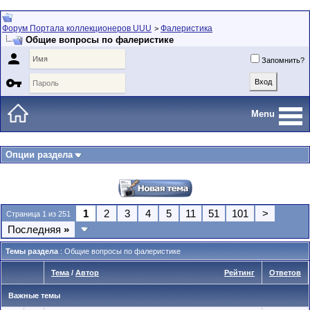
Форум Портала коллекционеров UUU
Фалеристика
>
Общие вопросы по фалеристике

Запомнить?

Menu
Опции раздела
1
2
3
4
5
11
51
101
>
Страница 1 из 251
Последняя
»
Темы раздела
: Общие вопросы по фалеристике
Тема
/
Автор
Рейтинг
Ответов
Важные темы