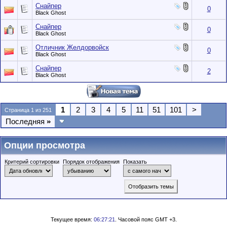
Снайпер
0
Black Ghost
Снайпер
0
Black Ghost
Отличник Желдорвойск
0
Black Ghost
Снайпер
2
Black Ghost
1
2
3
4
5
11
51
101
>
Страница 1 из 251
Последняя
»
Опции просмотра
Критерий сортировки
Порядок отображения
Показать
Текущее время:
06:27:21
. Часовой пояс GMT +3.