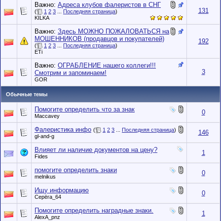
Важно:
Адреса клубов фалеристов в СНГ
131
(
1
2
3
...
Последняя страница
)
KILKA
Важно:
Здесь МОЖНО ПОЖАЛОВАТЬСЯ на
МОШЕННИКОВ (продавцов и покупателей)
192
(
1
2
3
...
Последняя страница
)
ETi
Важно:
ОГРАБЛЕНИЕ нашего коллеги!!!
3
Смотрим и запоминаем!
GOR
Обычные темы
Помогите определить что за знак
0
Maccavey
Фалеристика инфо
(
1
2
3
...
Последняя страница
)
146
gl-and-g
Влияет ли наличие документов на цену?
1
Fides
помогите определить знаки
0
melnikus
Ищу информацию
0
Серёга_64
Помогите определить наградные знаки.
1
AlexA_pnz