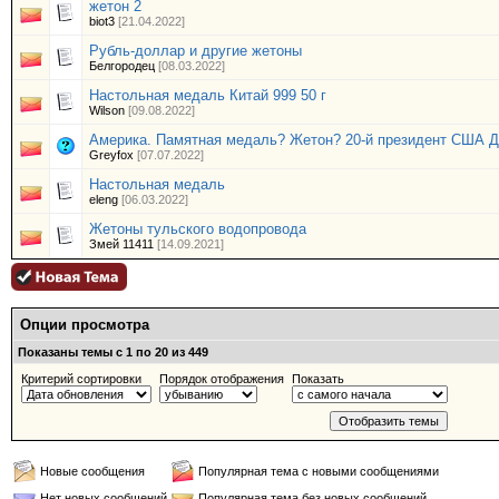
жетон 2
biot3
[21.04.2022]
Рубль-доллар и другие жетоны
Белгородец
[08.03.2022]
Настольная медаль Китай 999 50 г
Wilson
[09.08.2022]
Америка. Памятная медаль? Жетон? 20-й президент США Дж
Greyfox
[07.07.2022]
Настольная медаль
eleng
[06.03.2022]
Жетоны тульского водопровода
Змей 11411
[14.09.2021]
Опции просмотра
Показаны темы с 1 по 20 из 449
Критерий сортировки
Порядок отображения
Показать
Новые сообщения
Популярная тема с новыми сообщениями
Нет новых сообщений
Популярная тема без новых сообщений