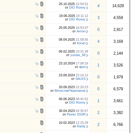
25.10.2025
22:54:51
4
14,629
от
DIO Ronny
19.06.2025
10:11:12
3
4,559
от
DIO Ronny
25.05.2025
16:53:47
0
2,817
от
Антон
08.04.2025
21:58:55
4
3,169
от
Koran
06.02.2025
19:31:38
0
2,144
от
yustas_68
23.10.2024
17:08:16
1
3,526
от
djoni
23.09.2024
22:14:12
0
1,979
от
SALES
20.09.2023
22:20:23
0
6,579
от
ВячеславЧерепанов
06.06.2023
08:41:52
1
3,661
от
DIO Ronny
30.04.2023
02:35:57
2
3,382
от
Pioner SSSR
10.02.2023
12:15:29
2
6,766
от
Rarity