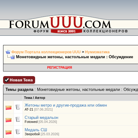
Форум Портала коллекционеров UUU
>
Нумизматика
Монетовидные жетоны, настольные медали : Обсуждение
РЕГИСТРАЦИЯ
Темы раздела
: Монетовидные жетоны, настольные медали : Обсуж
Тема
/
Автор
Жетоны метро и другие-продажа или обмен
AT-21
[07.06.2021]
Старый медальон
Fotowed
[05.04.2026]
Медаль СШ
Зверобой
[25.03.2026]