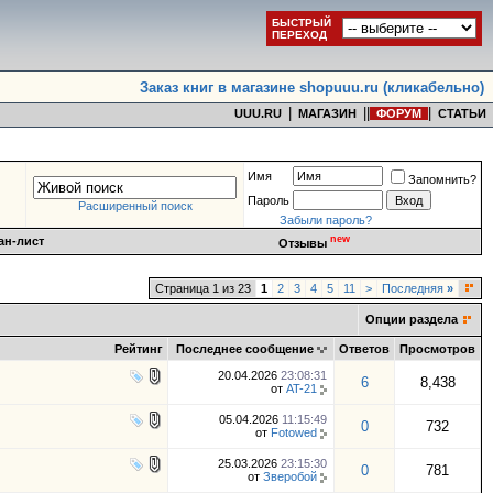
БЫСТРЫЙ
ПЕРЕХОД
Заказ книг в магазине shopuuu.ru (кликабельно)
|
|
|
|
UUU.RU
МАГАЗИН
ФОРУМ
СТАТЬИ
Имя
Запомнить?
Пароль
Расширенный поиск
Забыли пароль?
new
ан-лист
Отзывы
Страница 1 из 23
1
2
3
4
5
11
>
Последняя
»
Опции раздела
Рейтинг
Последнее сообщение
Ответов
Просмотров
20.04.2026
23:08:31
6
8,438
от
AT-21
05.04.2026
11:15:49
0
732
от
Fotowed
25.03.2026
23:15:30
0
781
от
Зверобой