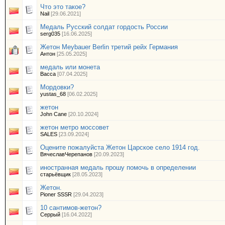
Что это такое?
Nail
[29.06.2021]
Медаль Русский солдат гордость России
serg035
[16.06.2025]
Жетон Meybauer Berlin третий рейх Германия
Антон
[25.05.2025]
медаль или монета
Васса
[07.04.2025]
Мордовки?
yustas_68
[06.02.2025]
жетон
John Cane
[20.10.2024]
жетон метро моссовет
SALES
[23.09.2024]
Оцените пожалуйста Жетон Царское село 1914 год.
ВячеславЧерепанов
[20.09.2023]
иностранная медаль прошу помочь в определении
старьёвщик
[28.05.2023]
Жетон.
Pioner SSSR
[29.04.2023]
10 сантимов-жетон?
Серрый
[16.04.2022]