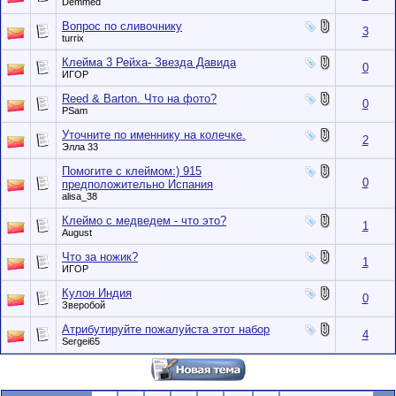
Demmed
Вопрос по сливочнику
3
turrix
Клейма 3 Рейха- Звезда Давида
0
ИГOР
Reed & Barton. Что на фото?
0
PSam
Уточните по именнику на колечке.
2
Элла 33
Помогите с клеймом:) 915
0
предположительно Испания
alisa_38
Клеймо с медведем - что это?
1
August
Что за ножик?
1
ИГOР
Кулон Индия
0
Зверобой
Атрибутируйте пожалуйста этот набор
4
Sergei65