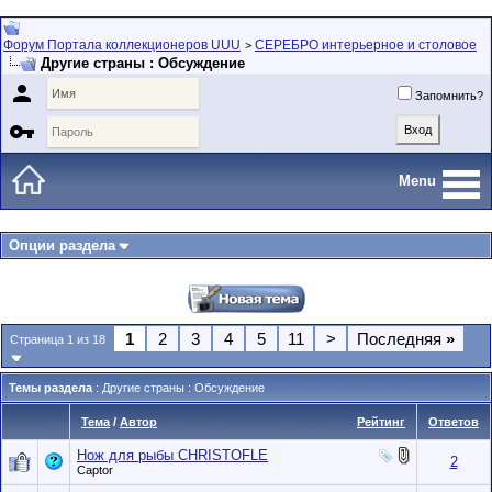
Форум Портала коллекционеров UUU
СЕРЕБРО интерьерное и столовое
>
Другие страны : Обсуждение

Запомнить?

Menu
Опции раздела
1
2
3
4
5
11
>
Последняя
»
Страница 1 из 18
Темы раздела
: Другие страны : Обсуждение
Тема
/
Автор
Рейтинг
Ответов
Нож для рыбы CHRISTOFLE
2
Captor