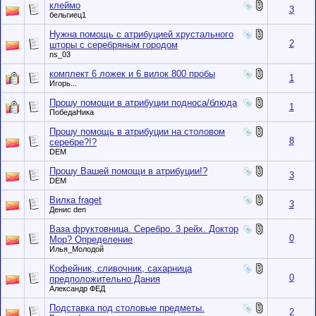
клеймо
3
бельгиец1
Нужна помощь с атрибуцией хрустального
2
шторы с серебряным городом
ns_03
комплект 6 ложек и 6 вилок 800 пробы
1
Игорь...
Прошу помощи в атрибуции подноса/блюда
1
ПобедаНика
Прошу помощь в атрибуции на столовом
8
серебре?!?
DEM
Прошу Вашей помощи в атрибуции!?
3
DEM
Вилка fraget
3
Денис den
Ваза фруктовница. Серебро. 3 рейх. Доктор
0
Мор? Определение
Илья_Молодой
Кофейник, сливочник, сахарница
0
предположительно Дания
Александр ФЕД
Подставка под столовые предметы.
2