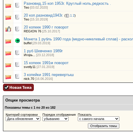
Разновид,15 коп 1953г. Круглый ноль,редкость .
Тео
[03.02.2020]
20 коп.разновид1943г.
(
1
2
)
Тео
[15.10.2019]
20 копеек 1990 г поворот
REGION 76
[25.10.2017]
Монета 1 рубль 1990 года (медно-никелевый сплав) - раско
buffel
[29.03.2019]
1 руб Шевченко 1989г
Игорь...
[23.12.2018]
15 копеек 1991м поворот
svetly11
[27.01.2019]
3 копейки 1991 перевертыш
nick.70
[16.06.2016]
Опции просмотра
Показаны темы с 1 по 20 из 182
Критерий сортировки
Порядок отображения
Показать