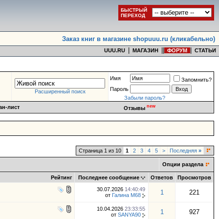
БЫСТРЫЙ
ПЕРЕХОД
Заказ книг в магазине shopuuu.ru (кликабельно)
|
|
|
|
UUU.RU
МАГАЗИН
ФОРУМ
СТАТЬИ
Имя
Запомнить?
Пароль
Расширенный поиск
Забыли пароль?
new
ан-лист
Отзывы
Страница 1 из 10
1
2
3
4
5
>
Последняя
»
Опции раздела
Рейтинг
Последнее сообщение
Ответов
Просмотров
30.07.2026
14:40:49
1
221
от
Галина М68
10.04.2026
23:33:55
1
927
от
SANYA90