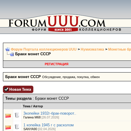
Форум Портала коллекционеров UUU
>
Нумизматика
>
Монетные бр
Браки монет СССР
РЕГИСТРАЦИЯ
Браки монет СССР
Обсуждение, продажа, покупка, обмен
Темы раздела
: Браки монет СССР
Тема
/
Автор
3копейки 1932г-брак-поворот..
Галина М68
[26.07.2026]
1 копейка 1945 г с расколом
SANYA90
[02.04.2026]