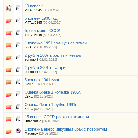
10 копеек
VITALI5945
[30.08.2025]
5 копеек 1930 год
VITALI5945
[30.08.2025]
Браки монет СССР
VITALI5945
[30.08.2025]
1 копейка 1991 солнце без лучей
gorik_79
[18.05.2025]
2 рубля 2007 г. желтый металл
sumotori
[02.02.2022]
2 рубля 2001 г. Гагарин
sumotori
[02.02.2022]
5 копеек 1961 брак
Gari77
[04.09.2021]
Оценка брака 1 копейка 1985г.
52RU
[02.12.2021]
Оценка брака 1 рубль 1991г.
52RU
[02.12.2021]
15 копеек СССР-раскол штемпеля
Николай-2
[14.10.2021]
1 копейка аверс инкузный брак с поворотом
Масенок
[19.02.2021]