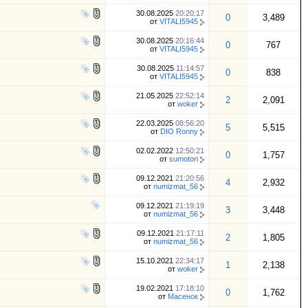
30.08.2025
20:20:17
0
3,489
от
VITALI5945
30.08.2025
20:16:44
0
767
от
VITALI5945
30.08.2025
11:14:57
0
838
от
VITALI5945
21.05.2025
22:52:14
2
2,091
от
woker
22.03.2025
08:56:20
5
5,515
от
DIO Ronny
02.02.2022
12:50:21
0
1,757
от
sumotori
09.12.2021
21:20:56
4
2,932
от
numizmat_56
09.12.2021
21:19:19
3
3,448
от
numizmat_56
09.12.2021
21:17:11
2
1,805
от
numizmat_56
15.10.2021
22:34:17
1
2,138
от
woker
19.02.2021
17:18:10
0
1,762
от
Масенок