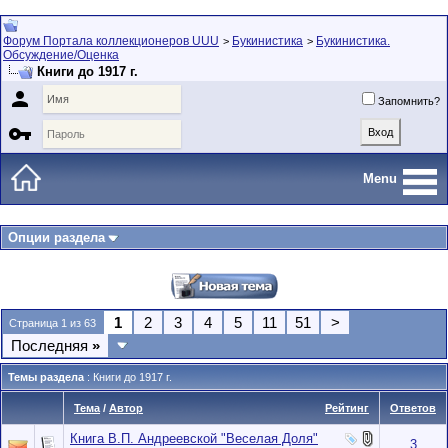
Форум Портала коллекционеров UUU
Букинистика
Букинистика.
>
>
Обсуждение/Оценка
Книги до 1917 г.

Запомнить?

Menu
Опции раздела
1
2
3
4
5
11
51
>
Страница 1 из 63
Последняя
»
Темы раздела
: Книги до 1917 г.
Тема
/
Автор
Рейтинг
Ответов
Книга В.П. Андреевской "Веселая Доля"
3