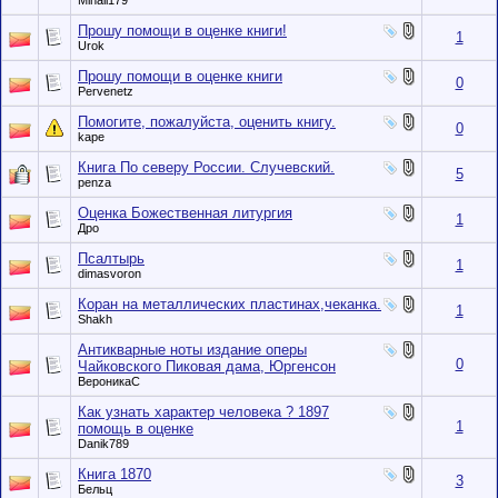
Mihail179
Прошу помощи в оценке книги!
1
Urok
Прошу помощи в оценке книги
0
Pervenetz
Помогите, пожалуйста, оценить книгу.
0
kape
Книга По северу России. Случевский.
5
penza
Оценка Божественная литургия
1
Дро
Псалтырь
1
dimasvoron
Коран на металлических пластинах,чеканка.
1
Shakh
Антикварные ноты издание оперы
0
Чайковского Пиковая дама, Юргенсон
ВероникаС
Как узнать характер человека ? 1897
1
помощь в оценке
Danik789
Книга 1870
3
Бельц