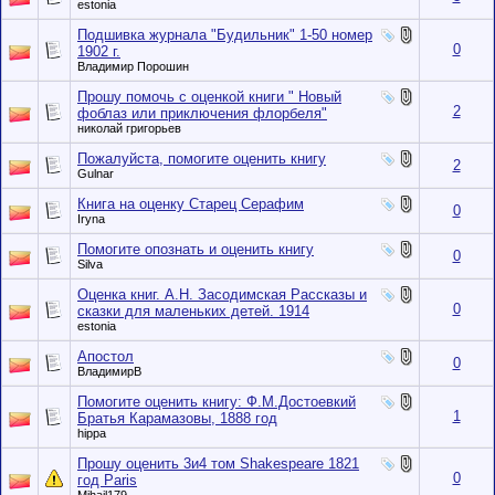
estonia
Подшивка журнала "Будильник" 1-50 номер
0
1902 г.
Владимир Порошин
Прошу помочь с оценкой книги " Новый
2
фоблаз или приключения флорбеля"
николай григорьев
Пожалуйста, помогите оценить книгу
2
Gulnar
Книга на оценку Старец Серафим
0
Iryna
Помогите опознать и оценить книгу
0
Silva
Оценка книг. А.Н. Засодимская Рассказы и
0
сказки для маленьких детей. 1914
estonia
Апостол
0
ВладимирВ
Помогите оценить книгу: Ф.М.Достоевкий
1
Братья Карамазовы, 1888 год
hippa
Прошу оценить 3и4 том Shakespeare 1821
0
год Paris