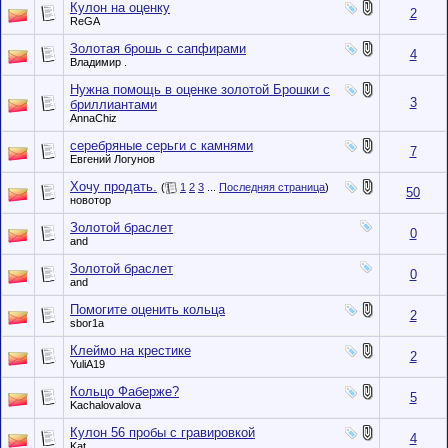
Кулон на оценку
2
ReGA
Золотая брошь с сапфирами
4
Владимир .
Нужна помощь в оценке золотой Брошки с
3
бриллиантами
AnnaChiz
серебряные серьги с камнями
7
Евгений Логунов
Хочу продать.
(
1
2
3
...
Последняя страница
)
50
новотор
Золотой браслет
0
and
Золотой браслет
0
and
Помогите оценить кольца
2
sbor1a
Клеймо на крестике
2
YuliA19
Кольцо Фаберже?
5
Kachalovalova
Кулон 56 пробы с гравировкой
4
Kat