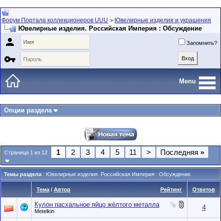
Форум Портала коллекционеров UUU
Ювелирные изделия и украшения
>
Ювелирные изделия. Российская Империя : Обсуждение

Запомнить?

Menu
Опции раздела
1
2
3
4
5
11
>
Последняя
»
Страница 1 из 12
Темы раздела
: Ювелирные изделия. Российская Империя : Обсуждение
Тема
/
Автор
Рейтинг
Ответов
Кулон пасхальное яйцо жёлтого металла
4
Metelkin