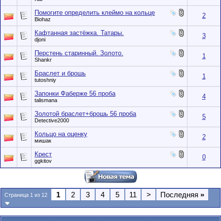
Помогите определить клеймо на кольце
2
Biohaz
Кафтанная застёжка. Татары.
3
djoni
Перстень старинный. Золото.
1
Shankr
Браслет и брошь
1
tutoshniy
Запонки Фаберже 56 проба
4
talismana
Золотой браслет+брошь 56 проба
5
Detective2000
Кольцо на оценку
2
мишак
Крест
0
ggkitov
1
2
3
4
5
11
>
Последняя
»
Страница 1 из 12