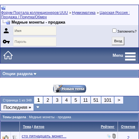
Форум Портала коллекционеров UUU
Нумизматика
Царская Россия :
>
>
Продажа / Покупка/Обмен
Медные монеты - продажа

Запомнить?

Menu
Опции раздела
1
2
3
4
5
11
51
101
>
Страница 1 из 348
Последняя
»
Темы раздела
: Медные монеты - продажа
Тема
/
Автор
Рейтинг
Ответов
сто пятнадцать монет...
2