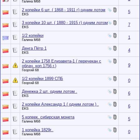
Галина М68
2 копейки 6 шт. ( 1868 - 1911 г) одним лотом
5
EKS
3 копейки 10 шт. ( 1880 - 1915 г) одним лотом
7
EKS
1/2 копейки
1
Галина М68
Денга Пётр 1
4
EKS
2 копейки 1758 Елизавета-1 ( перечекан с
9
облач. коп.1756 г.)
Георгий 68
1/2 копейки 1899 СПБ
0
Георгий 68
Денежка 2 шт. одним лотом .
6
EKS
2 копейки Александр 1 ( одним лотом ) .
6
EKS
5 копеек. сибирская монета
5
Галина М68
1 копейка 1829г..
0
Галина М68