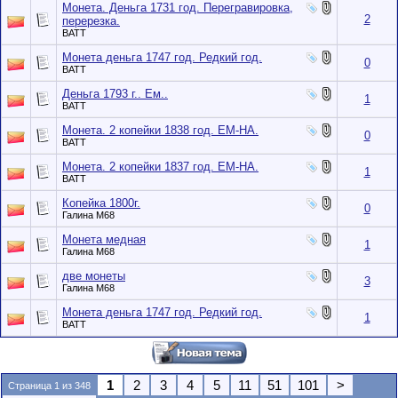
Монета. Деньга 1731 год. Перегравировка,
2
перерезка.
BATT
Монета деньга 1747 год. Редкий год.
0
BATT
Деньга 1793 г.. Ем..
1
BATT
Монета. 2 копейки 1838 год. ЕМ-НА.
0
BATT
Монета. 2 копейки 1837 год. ЕМ-НА.
1
BATT
Копейка 1800г.
0
Галина М68
Монета медная
1
Галина М68
две монеты
3
Галина М68
Монета деньга 1747 год. Редкий год.
1
BATT
1
2
3
4
5
11
51
101
>
Страница 1 из 348