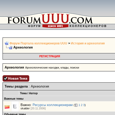
Форум Портала коллекционеров UUU
>
История и археология
Археология
РЕГИСТРАЦИЯ
Археология
Археологические находки, клады, поиски
Темы раздела
: Археология
Тема
/
Автор
Важные темы
Важно:
Ресурсы коллекционерам
(
1
2
3
)
skalder
[20.11.2006]
Обычные темы