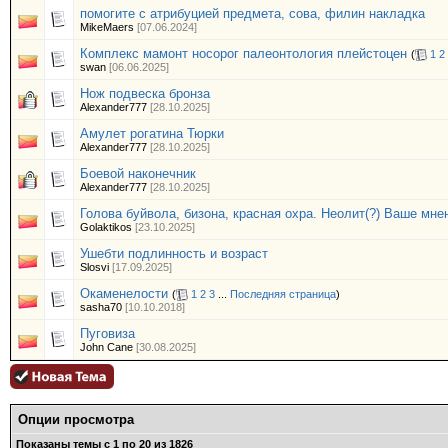
помогите с атрибуцией предмета, сова, филин накладка
MikeMaers
[07.06.2024]
Комплекс мамонт носорог палеонтология плейстоцен
(
1
2
swan
[06.06.2025]
Нож подвеска бронза
Alexander777
[28.10.2025]
Амулет рогатина Тюрки
Alexander777
[28.10.2025]
Боевой наконечник
Alexander777
[28.10.2025]
Голова буйвола, бизона, красная охра. Неолит(?) Ваше мне
Golaktikos
[23.10.2025]
Ушебти подлинность и возраст
Slosvi
[17.09.2025]
Окаменелости
(
1
2
3
...
Последняя страница
)
sasha70
[10.10.2018]
Пуговиза
John Cane
[30.08.2025]
Опции просмотра
Показаны темы с 1 по 20 из 1826