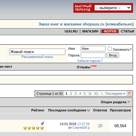
БЫСТРЫЙ
ПЕРЕХОД
Заказ книг в магазине shopuuu.ru (кликабельно)
|
|
|
|
UUU.RU
МАГАЗИН
ФОРУМ
СТАТЬИ
Имя
Запомнить?
Пароль
Расширенный поиск
Забыли пароль?
new
ан-лист
Отзывы
Страница 1 из 92
1
2
3
4
5
11
51
>
Последняя
»
Опции раздела
Рейтинг
Последнее сообщение
Ответов
Просмотров
14.01.2018
13:37:56
20
68,564
от
Сергей26