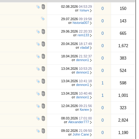
02.08.2026
04:53:29
0
150
от
топыч
29.07.2026
09:19:58
0
143
от
historia007
29.06.2026
22:20:33
0
665
от
rem133
20.04.2026
18:17:49
0
1,672
от
vladaf
18.04.2026
21:32:37
0
383
от
dennon1
13.04.2026
10:53:25
0
524
от
dennon1
13.04.2026
10:41:18
1
598
от
dennon1
13.04.2026
10:40:46
1
1,001
от
dennon1
12.04.2026
09:21:56
0
323
от
Килен
08.03.2026
17:01:00
0
2,824
от
Alexander777
09.02.2026
21:09:50
0
1,190
от
John Cane