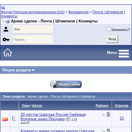
Форум Портала коллекционеров UUU
Филокартия
Почта | Штемпеля |
>
>
Конверты
Архив сделок - Почта | Штемпеля | Конверты

Запомнить?

Menu
Опции раздела
Темы раздела
: Архив сделок - Почта | Штемпеля | Конверты
Тема
/
Автор
Рейтинг
Ответов
20 листов Царская Россия Гербовая
10
Водяные знаки Продажа
(
1
2
)
vvs72
Конверты,марки,штампы,печати.Царская