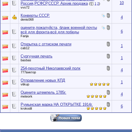
10
Россия,РСФСР,СССР. Архив.продажа
(
1
2
)
vvs72
Конверты СССР.
4
denis068
оцените,пожалуйста, бланк военной почты
6
всё для фронта-всё для победы
Fanja
Открытка с оттиском печати
1
cab12
Сургучная печать
1
basbas
254-пехотный Николаевский полк
4
777виктор
Отправление новых КПД
1
vitkup
Оцените штемпель 1785г.
4
meteork
Румынская марка НА ОТКРЫТКЕ 1914г.
6
krokodil