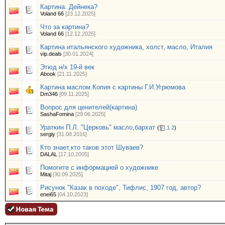
Картина. Дейнека?
Voland 66
[23.12.2025]
Что за картина?
Voland 66
[12.12.2025]
Картина итальянского художника, холст, масло, Италия
vip.deals
[30.01.2024]
Этюд н/х 19-й век
Abook
[21.11.2025]
Картина маслом.Копия с картины Г.И.Угрюмова
Dm346
[09.11.2025]
Вопрос для ценителей(картина)
SashaFomina
[29.06.2025]
Ураткин П.Л. "Церковь" масло,бархат
(
1
2
)
sergiy
[31.08.2016]
Кто знает,кто таков этот Шуваев?
DALAL
[17.10.2005]
Помогите с информацией о художнике
Mitaj
[30.09.2025]
Рисунок "Казак в походе", Тифлис, 1907 год, автор?
enei65
[04.10.2023]