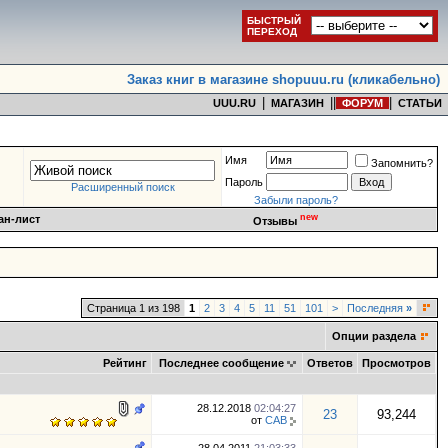
БЫСТРЫЙ
ПЕРЕХОД
Заказ книг в магазине shopuuu.ru (кликабельно)
|
|
|
|
UUU.RU
МАГАЗИН
ФОРУМ
СТАТЬИ
Имя
Запомнить?
Пароль
Расширенный поиск
Забыли пароль?
new
ан-лист
Отзывы
Страница 1 из 198
1
2
3
4
5
11
51
101
>
Последняя
»
Опции раздела
Рейтинг
Последнее сообщение
Ответов
Просмотров
28.12.2018
02:04:27
23
93,244
от
CAB