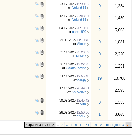
23.12.2025
15:30:02
0
1,234
от
Voland 66
12.12.2025
22:03:57
2
1,430
от
Voland 66
04.12.2025
20:10:06
2
5,663
от
gans1992
21.11.2025
11:19:46
0
1,081
от
Abook
09.11.2025
23:20:32
0
2,220
от
Dm346
08.11.2025
12:22:23
0
1,251
от
SashaFomina
01.11.2025
19:55:48
19
13,766
от
sergiy
17.10.2025
20:49:31
4
2,595
от
Shuvenka
30.09.2025
12:45:42
0
1,355
от
Mitaj
26.09.2025
12:50:06
1
3,669
от
enei65
Страница 1 из 198
1
2
3
4
5
11
51
101
>
Последняя
»