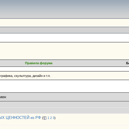
Правила форума
Б
графика, скульптура, дизайн и т.п.
бмен
Х ЦЕННОСТЕЙ из РФ
(
1
2
3
)