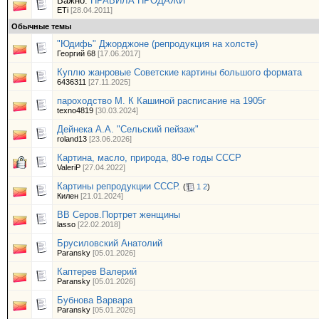
Важно:
ПРАВИЛА ПРОДАЖИ
ETi
[28.04.2011]
Обычные темы
"Юдифь" Джорджоне (репродукция на холсте)
Георгий 68
[17.06.2017]
Куплю жанровые Советские картины большого формата
6436311
[27.11.2025]
пароходство М. К Кашиной расписание на 1905г
texno4819
[30.03.2024]
Дейнека А.А. "Сельский пейзаж"
roland13
[23.06.2026]
Картина, масло, природа, 80-е годы СССР
ValeriP
[27.04.2022]
Картины репродукции СССР.
(
1
2
)
Килен
[21.01.2024]
ВВ Серов.Портрет женщины
lasso
[22.02.2018]
Брусиловский Анатолий
Paransky
[05.01.2026]
Каптерев Валерий
Paransky
[05.01.2026]
Бубнова Варвара
Paransky
[05.01.2026]