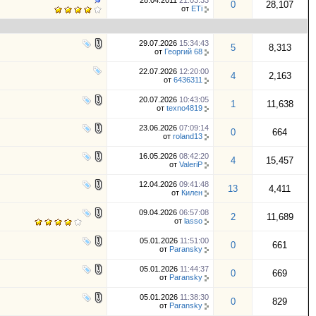
28.04.2011
21:03:33
0
28,107
от
ETi
29.07.2026
15:34:43
5
8,313
от
Георгий 68
22.07.2026
12:20:00
4
2,163
от
6436311
20.07.2026
10:43:05
1
11,638
от
texno4819
23.06.2026
07:09:14
0
664
от
roland13
16.05.2026
08:42:20
4
15,457
от
ValeriP
12.04.2026
09:41:48
13
4,411
от
Килен
09.04.2026
06:57:08
2
11,689
от
lasso
05.01.2026
11:51:00
0
661
от
Paransky
05.01.2026
11:44:37
0
669
от
Paransky
05.01.2026
11:38:30
0
829
от
Paransky