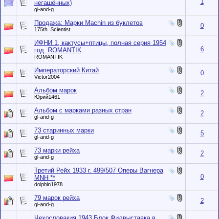
1
негашённых)
gl-and-g
Продажа: Марки Machin из буклетов
0
175th_Scientist
ИФНИ 1, кактусы+птицы, полная серия 1954
6
год. ROMANTIK
ROMANTIK
Императорский Китай
0
Victor2004
Альбом марок
2
Юрий1461
Альбом с марками разных стран
2
gl-and-g
73 старинных марки
5
gl-and-g
73 марки рейха
2
gl-and-g
Третий Рейх 1933 г. 499/507 Оперы Вагнера
0
MNH **
dolphin1978
79 марок рейха
2
gl-and-g
Чехословакия 1943 Блок Филвыставка в