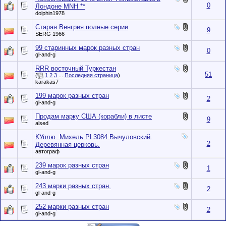
0
Лондоне MNH **
dolphin1978
Старая Венгрия полные серии
9
SERG 1966
99 старинных марок разных стран
0
gl-and-g
RRR восточный Туркестан
51
(
1
2
3
...
Последняя страница
)
karakas7
199 марок разных стран
2
gl-and-g
Продам марку США (корабли) в листе
9
alsed
КУплю. Михель PL3084 Вычуловский.
2
Деревянная церковь.
автограф
239 марок разных стран
1
gl-and-g
243 марки разных стран.
2
gl-and-g
252 марки разных стран
2
gl-and-g