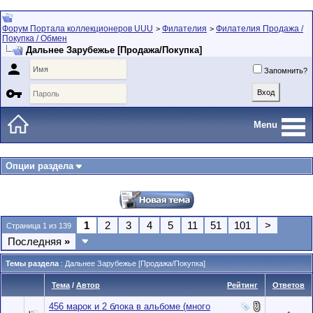
Форум Портала коллекционеров UUU
Филателия
Филателия Продажа /
>
>
Покупка / Обмен
Дальнее Зарубежье [Продажа/Покупка]

Запомнить?

Menu
Опции раздела
1
2
3
4
5
11
51
101
>
Страница 1 из 139
Последняя
»
Темы раздела
: Дальнее Зарубежье [Продажа/Покупка]
Тема
/
Автор
Рейтинг
Ответов
456 марок и 2 блока в альбоме (много