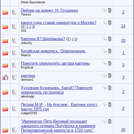
Иван Бушланов
Пейзаж на оценку. Н. Глущенко
2
Тенгиз
какого года старая карикатура о Москве?
24
(
1
2
3
)
S11
Картина В? Щербакова?
(
1
2
)
10
unlucky
Китайская живопись. Определение.
1
Максо
Помогите определить автора картины
0
EvgScat
картина
3
dennon1
Художник Кузнецовъ. Какой? Помогите
2
определить по подписи
alexkopp
Петров М.И. ,,На буксире,, Картина холст,
2
масло 1975 год
volgar0793
"Император Пётр Великий посещает
наказного гетмана Полуботка в каземате
10
Петропавловской крепости в 1724 году".