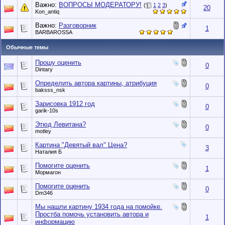
Важно:
ВОПРОСЫ МОДЕРАТОРУ!
(
1
2
3
)
20
Kon_antiq
Важно:
Разговорник
1
BARBAROSSA
Обычные темы
Прошу оценить
0
Dintary
Определить автора картины, атрибуция
0
baksss_nsk
Зарисовка 1912 год
0
garik-10s
Этюд Левитана?
0
motley
Картина "Девятый вал" Цена?
3
Наталия Б
Помогите оценить
1
Мормагон
Помогите оценить
0
Dm346
Мы нашли картину 1934 года на помойке.
Простба помочь установить автора и
1
информацию