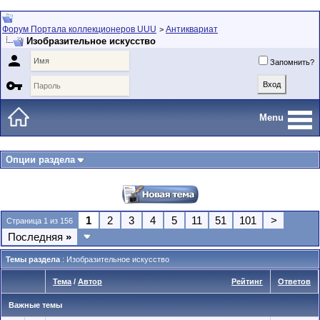
Форум Портала коллекционеров UUU
Антиквариат
>
Изобразительное искусство

Запомнить?

Menu
Опции раздела
1
2
3
4
5
11
51
101
>
Страница 1 из 156
Последняя
»
Темы раздела
: Изобразительное искусство
Тема
/
Автор
Рейтинг
Ответов
Важные темы