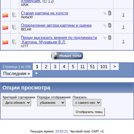
Атрибуция.
(
1
2
)
АЯЖ
Старая картина на холсте
1
Люба30
Определение автора картины и оценка
1
BELAR
Прошу высказать мнения по подлинности
1
.Картина. Муравьев В.Л.
n777
1
2
3
4
5
11
51
101
>
Страница 1 из 156
Последняя
»
Опции просмотра
Критерий сортировки
Порядок отображения
Показать
Текущее время:
23:52:21
. Часовой пояс GMT +3.