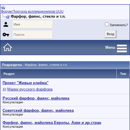
Форум Портала коллекционеров UUU
Фарфор, фаянс, стекло и т.п.

Запомнить?

Menu
Подразделы
: Фарфор, фаянс, стекло и т.п.
Раздел
Тем
Проект "Живые клейма"
Марки русского фарфора
Русский фарфор, фаянс, майолика
Консультации
Советский фарфор, фаянс, майолика
Консультации
Фарфор, фаянс, майолика Европы, Азии и др.стран
Консультации