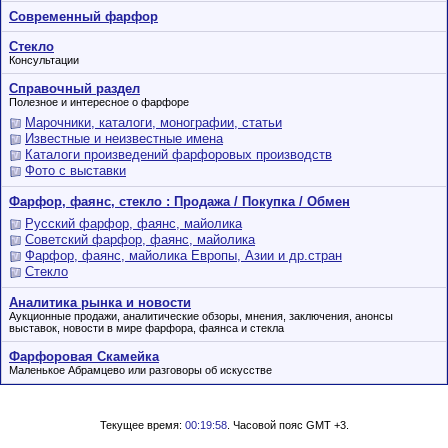
Современный фарфор
Стекло
Консультации
Справочный раздел
Полезное и интересное о фарфоре
Марочники, каталоги, монографии, статьи
Известные и неизвестные имена
Каталоги произведений фарфоровых производств
Фото с выставки
Фарфор, фаянс, стекло : Продажа / Покупка / Обмен
Русский фарфор, фаянс, майолика
Советский фарфор, фаянс, майолика
Фарфор, фаянс, майолика Европы, Азии и др.стран
Стекло
Аналитика рынка и новости
Аукционные продажи, аналитические обзоры, мнения, заключения, анонсы
выставок, новости в мире фарфора, фаянса и стекла
Фарфоровая Скамейка
Маленькое Абрамцево или разговоры об искусстве
Текущее время:
00:19:58
. Часовой пояс GMT +3.