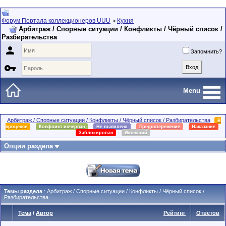
Форум Портала коллекционеров UUU
Кухня
>
Арбитраж / Спорные ситуации / Конфликты / Чёрный список /
Разбирательства

Запомнить?

Menu
Арбитраж / Спорные ситуации / Конфликты / Чёрный список / Разбирательства
В
процессе
Конфликт исчерпан
Не выявлено
Предостережение
Наказание
Заблокирован
Истекший
Опции раздела
Темы раздела
: Арбитраж / Спорные ситуации / Конфликты / Чёрный список /
Разбирательства
Тема
/
Автор
Рейтинг
Ответов