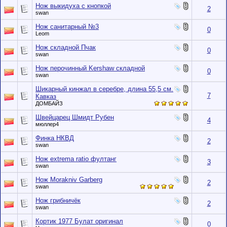
Нож выкидуха с кнопкой
2
swan
Нож санитарный №3
0
Leom
Нож складной Пчак
0
swan
Нож перочинный Kershaw складной
0
swan
Шикарный кинжал в серебре, длина 55,5 см.
7
Кавказ
ДОМБАЙЗ
Швейцарец Шмидт Рубен
4
мюллер4
Финка НКВД
2
swan
Нож extrema ratio фултанг
3
swan
Нож Morakniv Garberg
2
swan
Нож грибничёк
2
swan
Кортик 1977 Булат оригинал
0