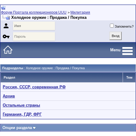
Форум Портала коллекционеров UUU
Милитария
>
Холодное оружие : Продажа / Покупка

Запомнить?

Menu
Подразделы
: Холодное оружие : Продажа / Покупка
Раздел
Тем
Россия, СССР, современная РФ
Архив
Остальные страны
Германия, ГДР, ФРГ
Опции раздела