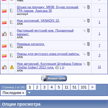
Нива
Штыки на продажу: МК98, Бучер полицай,
7
ГРА парник, Арисака 30
мюллер4
Нож охотничий. VANADIS 10.
1
АЯЖ
Настоящий якутский нож. Подарочный
1
вариант.
АЯЖ
Ножевые каталоги.
7
АЯЖ
Ножны для якутского ножа ручной работы.
3
АЯЖ
Нож авторский. Коллекция Штефана Гобеча
11
(Stefan Gobec) 2012 года.
(
1
2
)
АЯЖ
1
2
3
4
5
11
51
101
>
Страница 1 из 190
Последняя
»
Опции просмотра