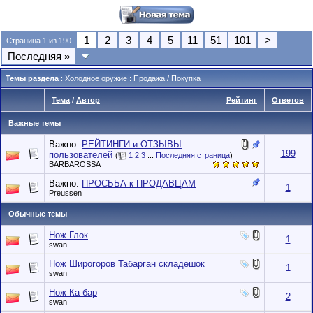
1
2
3
4
5
11
51
101
>
Страница 1 из 190
Последняя
»
Темы раздела
: Холодное оружие : Продажа / Покупка
Тема
/
Автор
Рейтинг
Ответов
Важные темы
Важно:
РЕЙТИНГИ и ОТЗЫВЫ
199
пользователей
(
1
2
3
...
Последняя страница
)
BARBAROSSA
Важно:
ПРОСЬБА к ПРОДАВЦАМ
1
Preussen
Обычные темы
Нож Глок
1
swan
Нож Широгоров Табарган складешок
1
swan
Нож Ка-бар
2
swan