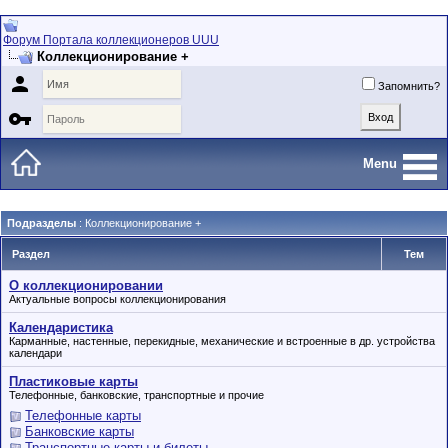
Форум Портала коллекционеров UUU
Коллекционирование +

Запомнить?

Menu
Подразделы
: Коллекционирование +
Раздел
Тем
О коллекционировании
Актуальные вопросы коллекционирования
Календаристика
Карманные, настенные, перекидные, механические и встроенные в др. устройства
календари
Пластиковые карты
Телефонные, банковские, транспортные и прочие
Телефонные карты
Банковские карты
Транспортные карты и билеты