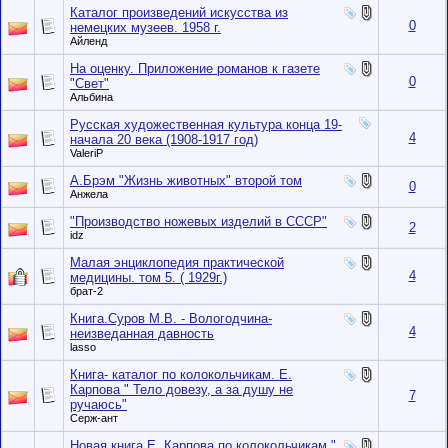
Каталог произведений искусства из
0
немецких музеев. 1958 г.
Айленд
На оценку. Приложение романов к газете
0
"Свет"
Альбина
Русская художественная культура конца 19-
4
начала 20 века (1908-1917 год)
ValeriP
А.Брэм "Жизнь животных" второй том
0
Анжела
"Производство ножевых изделий в СССР"
2
idz
Малая энциклопедия практической
4
медицины. том 5. ( 1929г.)
брат-2
Книга.Суров М.В. - Вологодчина-
4
неизведанная давность
lasso
Книга- каталог по колокольчикам. Е.
Карпова " Тело довезу, а за душу не
7
ручаюсь"
Серж-ант
Новая книга Е. Карпова по колокольчикам "