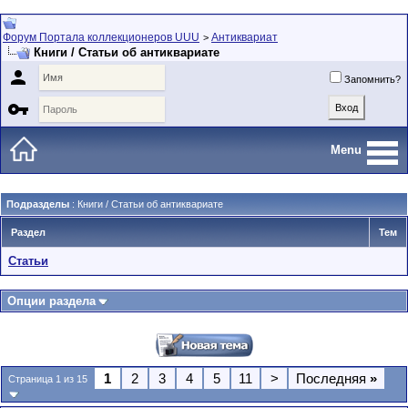
Форум Портала коллекционеров UUU
Антиквариат
>
Книги / Статьи об антиквариате

Запомнить?

Menu
Подразделы
: Книги / Статьи об антиквариате
Раздел
Тем
Статьи
Опции раздела
1
2
3
4
5
11
>
Последняя
»
Страница 1 из 15