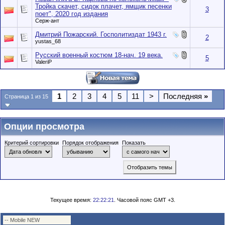
Тройка скачет, сидок плачет, ямщик песенки
3
поет", 2020 год издания
Серж-ант
Дмитрий Пожарский. Госполитиздат 1943 г.
2
yustas_68
Русский военный костюм 18-нач. 19 века.
5
ValeriP
1
2
3
4
5
11
>
Последняя
»
Страница 1 из 15
Опции просмотра
Критерий сортировки
Порядок отображения
Показать
Текущее время:
22:22:21
. Часовой пояс GMT +3.