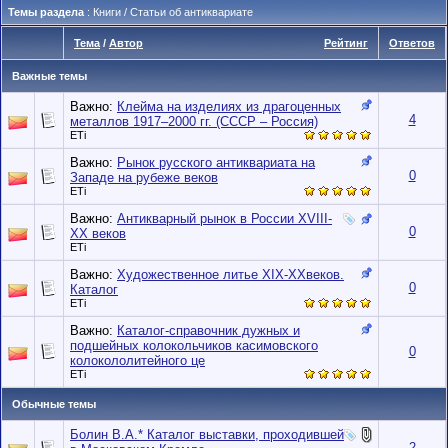
Темы раздела
: Книги / Статьи об антиквариате
Тема
/
Автор
Рейтинг
Ответов
Важные темы
Важно:
Клейма на изделиях из драгоценных
4
металлов 1917–2000 гг. (СССР – Россия)
ETi
Важно:
Рынок русского антиквариата на
0
Западе на рубеже веков
ETi
Важно:
Антикварный рынок в России XVIII-
0
XX веков
ETi
Важно:
Художественное литье XIX-XXвеков.
0
Каталог
ETi
Важно:
Каталог-справочник дужных и
подшейных колокольчиков касимовского
0
колокололитейного це
ETi
Обычные темы
Болин В.А.* Каталог выставки, проходившей
2