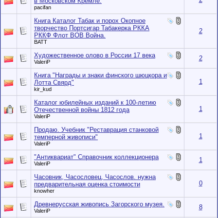
в Московском Кремле.
pacifan
Книга Каталог Табак и порох Окопное
творчество Портсигар Табакерка РККА
2
РККФ Флот ВОВ Война.
BATT
Художественное олово в России 17 века
2
ValeriP
Книга "Награды и знаки финского шюцкора и
1
Лотта Свярд"
kir_kud
Каталог юбилейных изданий к 100-летию
1
Отечественной войны 1812 года
ValeriP
Продаю. Учебник "Реставрация станковой
1
темперной живописи"
ValeriP
"Антиквариат" Справочник коллекционера
1
ValeriP
Часовник, Часословец, Часослов. нужна
0
предварительная оценка стоимости
knowher
Древнерусская живопись Загорского музея.
8
ValeriP