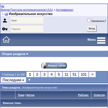
Форум Портала коллекционеров UUU
Антиквариат
>
Изобразительное искусство

Запомнить?

Menu
Опции раздела
1
2
3
4
5
11
51
101
>
Страница 1 из 156
Последняя
»
Темы раздела
: Изобразительное искусство
Тема
/
Автор
Рейтинг
Ответов
Важные темы