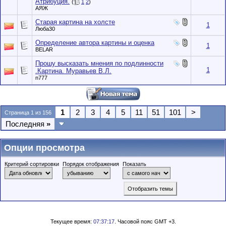
Атрибуция.
(
1
2
)
АЯЖ
Старая картина на холсте
1
Люба30
Определение автора картины и оценка
1
BELAR
Прошу высказать мнения по подлинности
1
.Картина. Муравьев В.Л.
n777
1
2
3
4
5
11
51
101
>
Страница 1 из 156
Последняя
»
Опции просмотра
Критерий сортировки
Порядок отображения
Показать
Текущее время:
07:37:17
. Часовой пояс GMT +3.