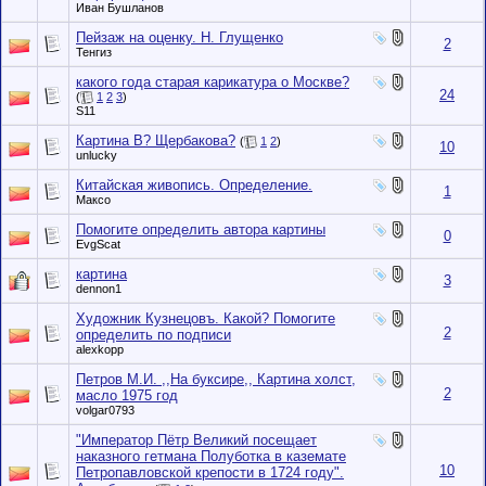
Иван Бушланов
Пейзаж на оценку. Н. Глущенко
2
Тенгиз
какого года старая карикатура о Москве?
24
(
1
2
3
)
S11
Картина В? Щербакова?
(
1
2
)
10
unlucky
Китайская живопись. Определение.
1
Максо
Помогите определить автора картины
0
EvgScat
картина
3
dennon1
Художник Кузнецовъ. Какой? Помогите
2
определить по подписи
alexkopp
Петров М.И. ,,На буксире,, Картина холст,
2
масло 1975 год
volgar0793
"Император Пётр Великий посещает
наказного гетмана Полуботка в каземате
10
Петропавловской крепости в 1724 году".