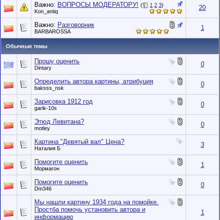
Важно:
ВОПРОСЫ МОДЕРАТОРУ!
(
1
2
3
)
20
Kon_antiq
Важно:
Разговорник
1
BARBAROSSA
Обычные темы
Прошу оценить
0
Dintary
Определить автора картины, атрибуция
0
baksss_nsk
Зарисовка 1912 год
0
garik-10s
Этюд Левитана?
0
motley
Картина "Девятый вал" Цена?
3
Наталия Б
Помогите оценить
1
Мормагон
Помогите оценить
0
Dm346
Мы нашли картину 1934 года на помойке.
Простба помочь установить автора и
1
информацию