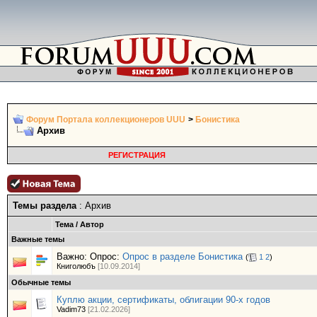
Форум Портала коллекционеров UUU
>
Бонистика
Архив
РЕГИСТРАЦИЯ
Темы раздела
: Архив
Тема
/
Автор
Важные темы
Важно: Опрос:
Опрос в разделе Бонистика
(
1
2
)
Книголюбъ
[10.09.2014]
Обычные темы
Куплю акции, сертификаты, облигации 90-х годов
Vadim73
[21.02.2026]