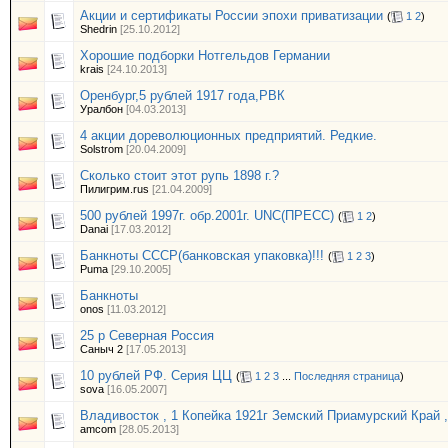
Акции и сертификаты России эпохи приватизации
(
1
2
)
Shedrin
[25.10.2012]
Хорошие подборки Нотгельдов Германии
krais
[24.10.2013]
Оренбург,5 рублей 1917 года,РВК
Уралбон
[04.03.2013]
4 акции дореволюционных предприятий. Редкие.
Solstrom
[20.04.2009]
Сколько стоит этот рупь 1898 г.?
Пилигрим.rus
[21.04.2009]
500 рублей 1997г. обр.2001г. UNC(ПРЕСС)
(
1
2
)
Danai
[17.03.2012]
Банкноты СССР(банковская упаковка)!!!
(
1
2
3
)
Puma
[29.10.2005]
Банкноты
onos
[11.03.2012]
25 р Северная Россия
Саныч 2
[17.05.2013]
10 рублей РФ. Серия ЦЦ
(
1
2
3
...
Последняя страница
)
sova
[16.05.2007]
Владивосток , 1 Копейка 1921г Земский Приамурский Край ,
amcom
[28.05.2013]