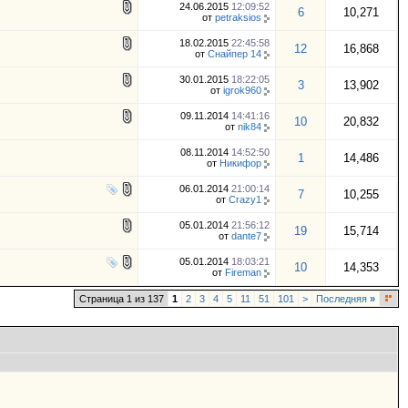
24.06.2015
12:09:52
6
10,271
от
petraksios
18.02.2015
22:45:58
12
16,868
от
Снайпер 14
30.01.2015
18:22:05
3
13,902
от
igrok960
09.11.2014
14:41:16
10
20,832
от
nik84
08.11.2014
14:52:50
1
14,486
от
Никифор
06.01.2014
21:00:14
7
10,255
от
Сrazy1
05.01.2014
21:56:12
19
15,714
от
dante7
05.01.2014
18:03:21
10
14,353
от
Fireman
Страница 1 из 137
1
2
3
4
5
11
51
101
>
Последняя
»