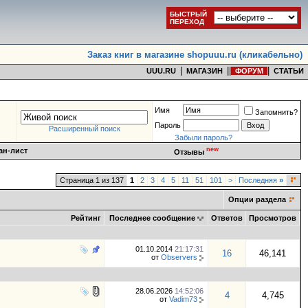
БЫСТРЫЙ
ПЕРЕХОД
Заказ книг в магазине shopuuu.ru (кликабельно)
|
|
|
|
UUU.RU
МАГАЗИН
ФОРУМ
СТАТЬИ
Имя
Запомнить?
Пароль
Расширенный поиск
Забыли пароль?
new
ан-лист
Отзывы
Страница 1 из 137
1
2
3
4
5
11
51
101
>
Последняя
»
Опции раздела
Рейтинг
Последнее сообщение
Ответов
Просмотров
01.10.2014
21:17:31
16
46,141
от
Observers
28.06.2026
14:52:06
4
4,745
от
Vadim73