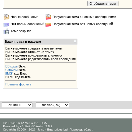
Новые сообщения
Популярная тема с новыми сообщениями
Нет новых сообщений
Популярная тема без новых сообщений
Тема закрыта
Ваши права в разделе
Вы
не можете
создавать новые темы
Вы
не можете
отвечать в темах
Вы
не можете
прикреплять вложения
Вы
не можете
редактировать свои сообщения
BB коды
Вкл.
Смайлы
Вкл.
[IMG]
код
Вкл.
HTML код
Выкл.
Правила форума
©2001-2026 IP Media Inc., USA
Powered by vBulletin® Version 3.8.7
Copyright ©2000 - 2026, Jelsoft Enterprises Ltd. Перевод:
zCarot