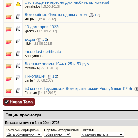
Это вроде интересно для любителя, номера!
petraksios
[15.03.2013]
Лотерейные билеты одним лотом
(
1
2
)
Игорь...
[16.01.2013]
10 долларов 1922г.
igrok960
[09.09.2012]
акция
(
1
2
)
nik84
[21.08.2012]
moondust certificate
Anonymous
Военные заемы 1944 г 25 и 50 руб
torsion74
[25.11.2013]
Николашки
(
1
2
)
dante7
[30.08.2009]
50 копеек Грузинской Демократической Республики 1919г.
(
Fireman
[14.12.2013]
Опции просмотра
Показаны темы с 1 по 20 из 2723
Критерий сортировки
Порядок отображения
Показать