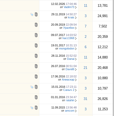
12.02.2026
17:04:46
11
13,781
от
Vadim73
29.11.2019
14:50:27
3
24,991
от
krais
20.09.2019
22:09:54
7
7,502
от
Уралбон
09.07.2017
14:03:52
2
20,359
от
harz1968
19.01.2017
10:31:13
6
12,212
от
mongolodon
28.11.2016
15:52:02
11
14,880
от
Danai
26.07.2016
00:51:04
21
20,468
от
David6
17.06.2016
22:18:02
3
10,880
от
Алиаскар
15.01.2016
17:23:11
3
10,797
от
Саныч 2
01.01.2016
23:34:47
31
26,826
от
ratahin
11.09.2015
13:56:48
3
11,253
от
amcom