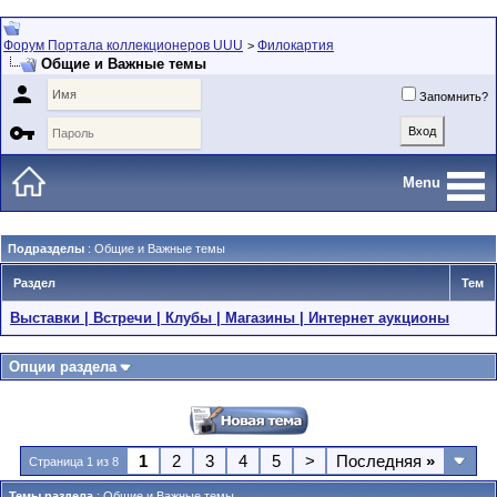
Форум Портала коллекционеров UUU
Филокартия
>
Общие и Важные темы

Запомнить?

Menu
Подразделы
: Общие и Важные темы
Раздел
Тем
Выставки | Встречи | Клубы | Магазины | Интернет аукционы
Опции раздела
1
2
3
4
5
>
Последняя
»
Страница 1 из 8
Темы раздела
: Общие и Важные темы