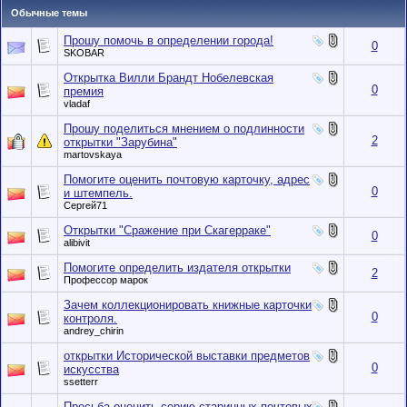
Обычные темы
Прошу помочь в определении города!
0
SKOBAR
Открытка Вилли Брандт Нобелевская
0
премия
vladaf
Прошу поделиться мнением о подлинности
2
открытки "Зарубина"
martovskaya
Помогите оценить почтовую карточку, адрес
0
и штемпель.
Сергей71
Открытки "Сражение при Скагерраке"
0
alibivit
Помогите определить издателя открытки
2
Профессор марок
Зачем коллекционировать книжные карточки
0
контроля.
andrey_chirin
открытки Исторической выставки предметов
0
искусства
ssetterr
Просьба оценить серию старинных почтовых