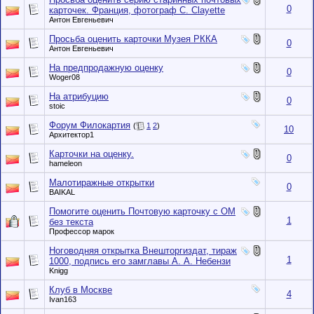
0
карточек. Франция, фотограф C. Clayette
Антон Евгеньевич
Просьба оценить карточки Музея РККА
0
Антон Евгеньевич
На предпродажную оценку
0
Woger08
На атрибуцию
0
stoic
Форум Филокартия
(
1
2
)
10
Архитектор1
Карточки на оценку.
0
hameleon
Малотиражные открытки
0
BAIKAL
Помогите оценить Почтовую карточку с ОМ
1
без текста
Профессор марок
Ноговодняя открытка Внешторгиздат, тираж
1
1000, подпись его замглавы А. А. Небензи
Knigg
Клуб в Москве
4
Ivan163