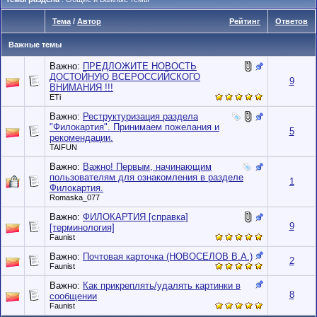
Тема
/
Автор
Рейтинг
Ответов
Важные темы
Важно:
ПРЕДЛОЖИТЕ НОВОСТЬ
ДОСТОЙНУЮ ВСЕРОССИЙСКОГО
9
ВНИМАНИЯ !!!
ETi
Важно:
Реструктуризация раздела
"Филокартия". Принимаем пожелания и
5
рекомендации.
TAIFUN
Важно:
Важно! Первым, начинающим
пользователям для ознакомления в разделе
1
Филокартия.
Romaska_077
Важно:
ФИЛОКАРТИЯ [справка]
9
[терминология]
Faunist
Важно:
Почтовая карточка (НОВОСЕЛОВ В.А.)
2
Faunist
Важно:
Как прикреплять/удалять картинки в
8
сообщении
Faunist