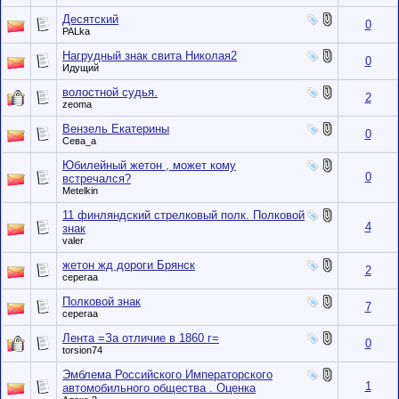
Десятский
0
PALka
Нагрудный знак свита Николая2
0
Идущий
волостной судья.
2
zeoma
Вензель Екатерины
0
Сева_а
Юбилейный жетон , может кому
0
встречался?
Metelkin
11 финляндский стрелковый полк. Полковой
4
знак
valer
жетон жд дороги Брянск
2
серегаа
Полковой знак
7
серегаа
Лента =За отличие в 1860 г=
0
torsion74
Эмблема Российского Императорского
1
автомобильного общества . Оценка