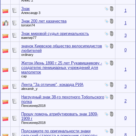
Алекс 2
Знак
1
Александр 3
Знак 200 лет казачества
1
torsion74
Знак мировой судья оригинальность
3
вампир77
значок Киевское общество велосипедистов
0
любителей
ordinary
Жетон Июнь 1890 г 25 лет Рукавишникову -
создателю пенициарных учреждений для
1
малолеток
cap
Лента "За отличие", кокарда РИА
3
alexandr_y
Нагрудный знак 38-го пехотного Тобольского
2
полка
Пенсионер2018
Прошу помочь атрибутировать знак 1809-
0
1909 г
Пенсионер2018
Подскажите по оригинальности знаки
8
сельский староста и помощник старсоты