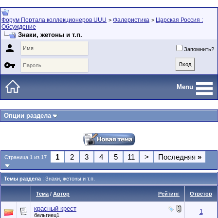
Форум Портала коллекционеров UUU
Фалеристика
Царская Россия :
>
>
Обсуждение
Знаки, жетоны и т.п.

Запомнить?

Menu
Опции раздела
1
2
3
4
5
11
>
Последняя
»
Страница 1 из 17
Темы раздела
: Знаки, жетоны и т.п.
Тема
/
Автор
Рейтинг
Ответов
красный крест
1
бельгиец1