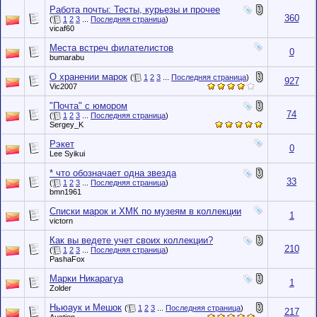
Работа почты: Тесты, курьезы и прочее
360
(
1
2
3
...
Последняя страница
)
vicaf60
Места встреч филателистов
0
bumarabu
О хранении марок
(
1
2
3
...
Последняя страница
)
927
Vic2007
"Почта" с юмором
74
(
1
2
3
...
Последняя страница
)
Sergey_K
Рэкет
0
Lee Syikui
* что обозначает одна звезда
33
(
1
2
3
...
Последняя страница
)
bmn1961
Списки марок и ХМК по музеям в коллекции
1
victorn
Как вы ведете учет своих коллекции?
210
(
1
2
3
...
Последняя страница
)
PashaFox
Марки Никарагуа
1
Zolder
Ньюаук и Мешок
(
1
2
3
...
Последняя страница
)
217