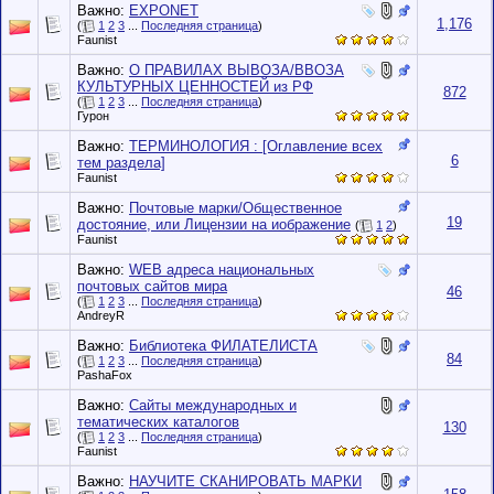
Важно:
EXPONET
1,176
(
1
2
3
...
Последняя страница
)
Faunist
Важно:
О ПРАВИЛАХ ВЫВОЗА/ВВОЗА
КУЛЬТУРНЫХ ЦЕННОСТЕЙ из РФ
872
(
1
2
3
...
Последняя страница
)
Гурон
Важно:
ТЕРМИНОЛОГИЯ : [Оглавление всех
6
тем раздела]
Faunist
Важно:
Почтовые марки/Общественное
19
достояние, или Лицензии на иображение
(
1
2
)
Faunist
Важно:
WEB адреса национальных
почтовых сайтов мира
46
(
1
2
3
...
Последняя страница
)
AndreyR
Важно:
Библиотека ФИЛАТЕЛИСТА
84
(
1
2
3
...
Последняя страница
)
PashaFox
Важно:
Сайты международных и
тематических каталогов
130
(
1
2
3
...
Последняя страница
)
Faunist
Важно:
НАУЧИТЕ СКАНИРОВАТЬ МАРКИ