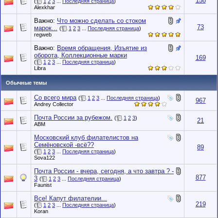
158
(
1
2
3
...
Последняя страница
)
Alexkhar
Важно:
Что можно сделать со стоком
73
марок...
(
1
2
3
...
Последняя страница
)
regweb
Важно:
Время обращения, Изъятие из
оборота, Коллекционные марки
169
(
1
2
3
...
Последняя страница
)
Libra
Обычные темы
Со всего мира
(
1
2
3
...
Последняя страница
)
967
Andrey Collector
Почта России за рубежом.
(
1
2
3
)
21
АВМ
Московский клуб филателистов на
Семёновской -всё??
89
(
1
2
3
...
Последняя страница
)
Sova122
Почта России - вчера, сегодня, а что завтра ? -
877
3
(
1
2
3
...
Последняя страница
)
Faunist
Все! Капут филателии...
219
(
1
2
3
...
Последняя страница
)
Koran