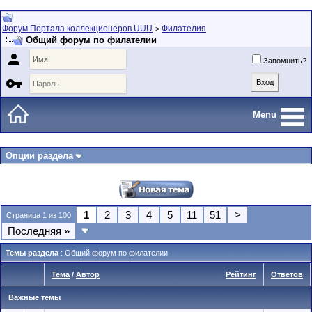
Форум Портала коллекционеров UUU
Филателия
>
Общий форум по филателии

Запомнить?

Menu
Опции раздела
1
2
3
4
5
11
51
>
Страница 1 из 100
Последняя
»
Темы раздела
: Общий форум по филателии
Тема
/
Автор
Рейтинг
Ответов
Важные темы