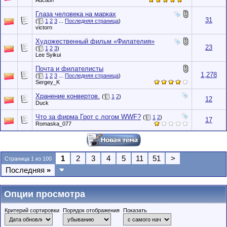
Auction
Глаза человека на марках
31
(
1
2
3
...
Последняя страница
)
victorn
Художественный фильм «Филателия»
23
(
1
2
3
)
Lee Syikui
Почта и филателисты
1,278
(
1
2
3
...
Последняя страница
)
Sergey_K
Хранение конвертов.
(
1
2
)
12
Duck
Что за фирма Грот с логом WWF?
(
1
2
)
17
Romaska_077
1
2
3
4
5
11
51
>
Страница 1 из 100
Последняя
»
Опции просмотра
Критерий сортировки
Порядок отображения
Показать