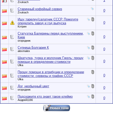
1
Zvukach
Старинный кофейный сервиз
0
Zvukach
Ищу тарелку/салатник СССР. Помогите
0
опеделить завод и год выпуска
Кэтрин
Статуэтка Балерины перед выступлением,
0
Киев
огородник
Супница Болгария К
0
alexmalex
Шкатулка, турка и молочник Гжель: прошу
0
помощи в определении стоимости
Ulka
Прошу помощи в атрибуции и определении
0
стоимости: сервизы и графин СССР
Ulka
Дог, необычный цвет
0
огородник
Подскажите кто знает такое клеймо
0
Андрей1166