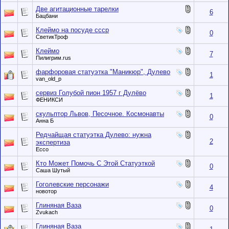
Две агитационные тарелки
6
Бацбани
Клеймо на посуде ссср
0
СветикТроф
Клеймо
7
Пилигрим.rus
фарфоровая статуэтка "Маникюр", Дулево
1
van_old_p
сервиз Голубой пион 1957 г Дулёво
1
ФЕНИКСИ
скульптор Львов, Песочное. Космонавты
0
Анна Б
Редчайщая статуэтка Дулево: нужна
2
экспертиза
Ecco
Кто Может Помочь С Этой Статуэткой
0
Саша Шутый
Гоголевские персонажи
4
новотор
Глиняная Ваза
0
Zvukach
Глиняная Ваза