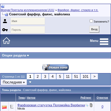
Форум Портала коллекционеров UUU
Фарфор, фаянс, стекло и т.п.
>
Советский фарфор, фаянс, майолика

Запомнить?

Menu
Опции раздела
1
2
3
4
5
11
51
101
>
Страница 1 из 111
Последняя
»
Темы раздела
: Советский фарфор, фаянс, майолика
Тема
/
Автор
Рейтинг
Ответов
Фарфоровая статуэтка Поломойка Вербилки
0
Nikola