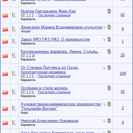
Карамель
Исидор Григорьевич Фрих-Хар
42
(
1
2
3
...
Последняя страница
)
Карамель
Денисенко Марина Владимировна скульптор
8
Vesper
Завод ИФЗ ГФЗ ЛФЗ. О производстве
1
Карамель
Коллекционеры фарфора. Имена. Судьбы.
20
(
1
2
3
)
Карамель
От Степана Полубеса до Гауди.
Архитектурная керамика.
109
(
1
2
3
...
Последняя страница
)
Карамель
Особняки в стиле модерн.
42
(
1
2
3
...
Последняя страница
)
Карамель
Художественно-керамическое производство
2
"Гельдвейн-Ваулин"
Кира
Николай Алексеевич Коковихин
4
Карамель
Аста Давыдовна Бржезицкая, скульптор-