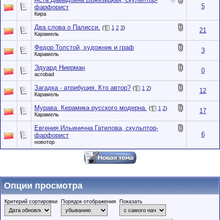
5
фарфорист
Кира
Два слова о Палисси.
(
1
2
3
)
21
Карамель
Федор Толстой, художник и граф
3
Карамель
Эдуард Ниерман
0
acrobad
Загадка - атрибуция. Кто автор?
(
1
2
)
12
Карамель
Мурава. Керамика русского модерна.
(
1
2
)
17
Карамель
Евгения Ильинична Гатилова, скульптор-
6
фарфорист
новотор
Опции просмотра
Критерий сортировки
Порядок отображения
Показать