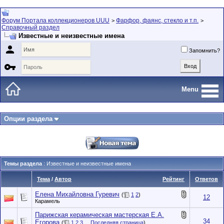
Форум Портала коллекционеров UUU
Фарфор, фаянс, стекло и т.п.
>
>
Справочный раздел
Известные и неизвестные имена

Запомнить?

Menu
Опции раздела
Темы раздела
: Известные и неизвестные имена
Тема
/
Автор
Рейтинг
Ответов
Елена Михайловна Гуревич
(
1
2
)
12
Карамель
Парижская керамическая мастерская Е.А.
34
Егорова
(
1
2
3
...
Последняя страница
)