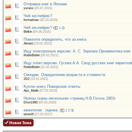
Отправка книг в Японию
yurass
[25.07.2021]
Чей экслибрис?
formatmax
[30.10.2020]
Чей экслибрис?
(
1
2
)
Belkin
[04.06.2015]
Помогите определить, что за книга
Almam
[19.02.2021]
Ищу электронную версию: А. С. Зернова Орнаментика книг 
RobinBobin
[05.02.2021]
Ищу элект.версию: Гусева А.А. Свод русских книг кирилловс
RobinBobin
[11.02.2021]
Синодик. Определение возраста и стоимости
2D2
[14.01.2021]
Куплю книгу Поморские ответы
Арх_Майк
[07.03.2019]
Нужны сканы нескольких страниц Н.В.Гоголь 1901г.
Dron1980
[05.03.2020]
евангелие . оценка.
(
1
2
3
)
tarast9
[27.03.2017]