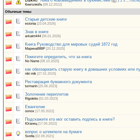
Важно:
Тема о нововведениях в букинистике
(
1
2
3
...
После
Книголюбъ
[08.12.2012]
Обычные темы
Cтарые детские книги
estonia
[23.04.2026]
Знак в книге
arkaim444
[06.01.2026]
Книга Руководство для мировых судей 1872 год
Марина888Р
[20.12.2025]
Помогите определить, что за книга
No Name
[08.10.2025]
как обеззаразить старую книгу в домашних условиях или 
niki mik
[27.01.2015]
Реставрация бумажного документа
turmarin
[25.06.2023]
Золочение переплетов
Rigoletto
[01.03.2023]
Евангелие
oonox
[17.05.2022]
Подскажите кто мог оставить подпись в книге?
Юганец
[17.05.2022]
вопрос о штемпеле на бумаге
Svetla
[02.09.2021]