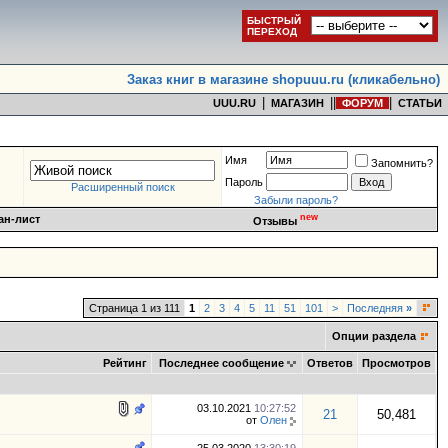
БЫСТРЫЙ
ПЕРЕХОД
Заказ книг в магазине shopuuu.ru (кликабельно)
|
|
|
|
UUU.RU
МАГАЗИН
ФОРУМ
СТАТЬИ
Имя
Запомнить?
Пароль
Расширенный поиск
Забыли пароль?
new
ан-лист
Отзывы
Страница 1 из 111
1
2
3
4
5
11
51
101
>
Последняя
»
Опции раздела
Рейтинг
Последнее сообщение
Ответов
Просмотров
03.10.2021
10:27:52
21
50,481
от
Олен