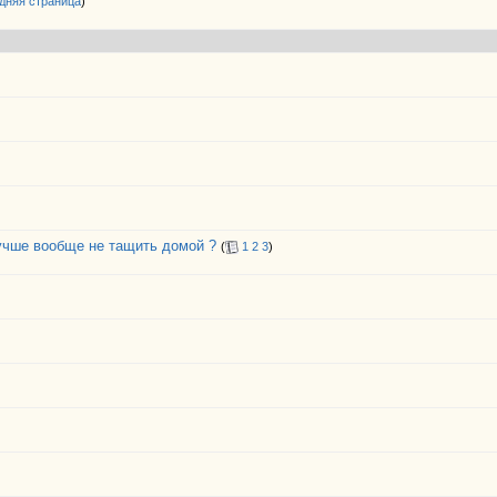
дняя страница
)
лучше вообще не тащить домой ?
(
1
2
3
)