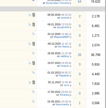
25.03.2020
13:30:19
54
74,632
от
Булычева Татьяна
08.05.2026
09:31:52
2
2,178
от
estonia
06.01.2026
12:53:02
0
6,481
от
arkaim444
20.12.2025
14:46:12
0
1,271
от
Марина888Р
08.10.2025
11:32:12
0
2,074
от
No Name
26.09.2025
21:22:46
26
36,799
от
wildboy
19.07.2023
14:40:42
3
5,916
от
Hoaxer
01.03.2023
09:35:27
0
4,440
от
Rigoletto
02.11.2022
11:35:40
1
7,816
от
энзэ
17.05.2022
16:05:13
0
2,995
от
Юганец
02.09.2021
23:29:41
1
3,506
от
Книголюбъ