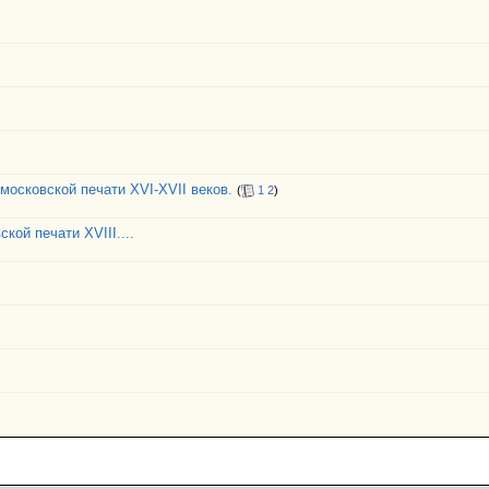
московской печати XVI-XVII веков.
(
1
2
)
кой печати XVIII....