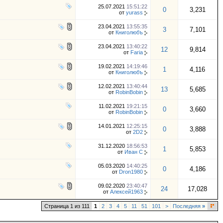
25.07.2021
15:51:22
0
3,231
от
yurass
23.04.2021
13:55:35
3
7,101
от
Книголюбъ
23.04.2021
13:40:22
12
9,814
от
Faria
19.02.2021
14:19:46
1
4,116
от
Книголюбъ
12.02.2021
13:40:44
13
5,685
от
RobinBobin
11.02.2021
19:21:15
0
3,660
от
RobinBobin
14.01.2021
12:25:15
0
3,888
от
2D2
31.12.2020
18:56:53
1
5,853
от
Иван С
05.03.2020
14:40:25
0
4,186
от
Dron1980
09.02.2020
23:40:47
24
17,028
от
Алексей1963
Страница 1 из 111
1
2
3
4
5
11
51
101
>
Последняя
»