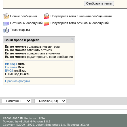
Новые сообщения
Популярная тема с новыми сообщениями
Нет новых сообщений
Популярная тема без новых сообщений
Тема закрыта
Ваши права в разделе
Вы
не можете
создавать новые темы
Вы
не можете
отвечать в темах
Вы
не можете
прикреплять вложения
Вы
не можете
редактировать свои сообщения
BB коды
Вкл.
Смайлы
Вкл.
[IMG]
код
Вкл.
HTML код
Выкл.
Правила форума
©2001-2026 IP Media Inc., USA
Powered by vBulletin® Version 3.8.7
Copyright ©2000 - 2026, Jelsoft Enterprises Ltd. Перевод:
zCarot