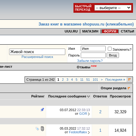
БЫСТРЫЙ
ПЕРЕХОД
Заказ книг в магазине shopuuu.ru (кликабельно)
|
|
|
|
UUU.RU
МАГАЗИН
ФОРУМ
СТАТЬИ
Имя
Запомнить?
Пароль
Расширенный поиск
Забыли пароль?
new
ан-лист
Отзывы
Страница 1 из 242
1
2
3
4
5
11
51
101
>
Последняя
»
Опции раздела
Рейтинг
Последнее сообщение
Ответов
Просмотров
03.07.2012
22:33:13
2
32,329
от
GOR
05.03.2022
17:32:12
1
14,924
от
Fedotoffalex