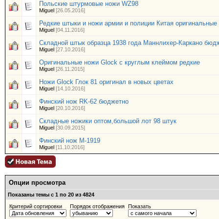
Польские штурмовые ножи WZ98
Miguel
[26.05.2016]
Редкие штыки и ножи армии и полиции Китая оригинальные
Miguel
[04.11.2016]
Складной штык образца 1938 года Маннлихер-Каркано бюд
Miguel
[27.10.2016]
Оригинальные ножи Glock с круглым клеймом редкие
Miguel
[26.11.2015]
Ножи Glock Глок 81 оригинал в новых цветах
Miguel
[14.10.2016]
Финский нож RK-62 бюджетно
Miguel
[20.10.2016]
Складные ножики оптом,большой лот 98 штук
Miguel
[30.09.2015]
Финский нож М-1919
Miguel
[11.10.2016]
Опции просмотра
Показаны темы с 1 по 20 из 4824
Критерий сортировки
Порядок отображения
Показать