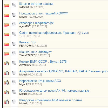
Штык и остатки шашки.
sklavin8
[07.12.2021]
Прощаюсь с коллекцией ХО///////
Millertyf
[21.03.2020]
стропорез люфтваффе
agent1961
[17.12.2012]
Сабля пехотная офицерская, Франция.
(
1
2
3
)
1970
[10.11.2012]
Кинжал SS
FERRO76
[17.12.2016]
Шашка 1857 Златоуст
Timur772277
[15.12.2016]
Кортик ВМФ СССР . Булат 1976 .
Антон106
[03.11.2016]
Американские ножи ONTARIO, KA-BAR, KABAR новые ориг
Miguel
[08.04.2015]
Норвежские штык-ножи AG3
Miguel
[21.11.2016]
Югославские штык-ножи АК-74, номера парные
Miguel
[04.09.2015]
Шведские штык-ножи АК-4 новые в плёнке
Miguel
[10.11.2016]