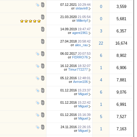
07.12.2021
10:29:44
0
3,559
от
sklavin8
21.03.2020
21:05:54
0
5,681
от
Millertyf
14.09.2019
19:47:47
3
6,357
от
agent1961
27.04.2018
20:58:42
22
16,674
от
alex_rau
06.02.2017
20:07:53
6
8,902
от
FERRO76
16.12.2016
18:32:07
1
6,906
от
Timur772277
05.12.2016
12:48:01
4
7,881
от
Антон106
01.12.2016
15:23:37
6
9,076
от
Miguel
01.12.2016
15:22:42
1
6,991
от
Miguel
01.12.2016
15:16:39
5
7,527
от
Miguel
24.11.2016
22:26:15
1
7,163
от
Miguel