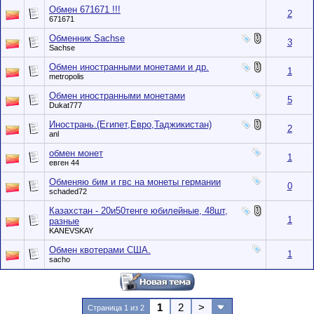
Обмен 671671 !!!
2
671671
Обменник Sachse
3
Sachse
Обмен иностранными монетами и др.
1
metropolis
Обмен иностранными монетами
5
Dukat777
Инострань.(Египет,Евро,Таджикистан)
2
anl
обмен монет
1
евген 44
Обменяю бим и гвc на монеты германии
0
schaded72
Казахстан - 20и50тенге юбилейные, 48шт,
1
разные
KANEVSKAY
Обмен квотерами США.
1
sacho
1
2
>
Страница 1 из 2