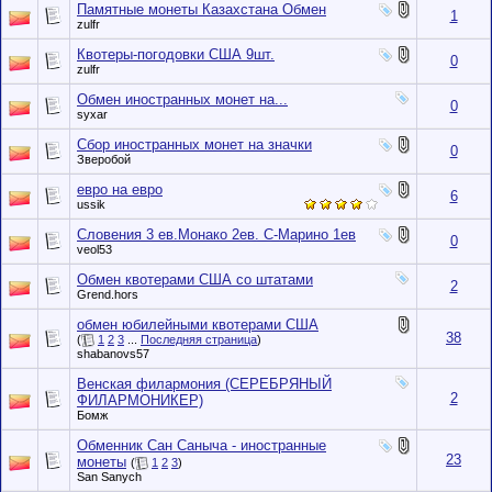
Памятные монеты Казахстана Обмен
1
zulfr
Квотеры-погодовки США 9шт.
0
zulfr
Обмен иностранных монет на...
0
syxar
Сбор иностранных монет на значки
0
Зверобой
евро на евро
6
ussik
Словения 3 ев.Монако 2ев. С-Марино 1ев
0
veol53
Обмен квотерами США со штатами
2
Grend.hors
обмен юбилейными квотерами США
38
(
1
2
3
...
Последняя страница
)
shabanovs57
Венская филармония (СЕРЕБРЯНЫЙ
2
ФИЛАРМОНИКЕР)
Бомж
Обменник Сан Саныча - иностранные
23
монеты
(
1
2
3
)
San Sanych