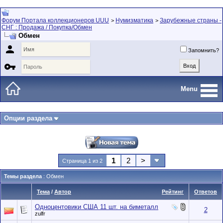
Форум Портала коллекционеров UUU
Нумизматика
Зарубежные страны -
>
>
СНГ : Продажа / Покупка/Обмен
Обмен

Запомнить?

Menu
Опции раздела
1
2
>
Страница 1 из 2
Темы раздела
: Обмен
Тема
/
Автор
Рейтинг
Ответов
Одноцентовики США 11 шт. на биметалл
2
zulfr