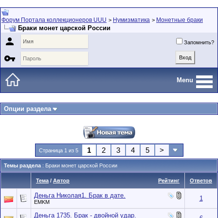
Форум Портала коллекционеров UUU
Нумизматика
Монетные браки
>
>
Браки монет царской России

Запомнить?

Menu
Опции раздела
1
2
3
4
5
>
Страница 1 из 5
Темы раздела
: Браки монет царской России
Тема
/
Автор
Рейтинг
Ответов
Деньга Николая1. Брак в дате.
1
EMKM
Деньга 1735. Брак - двойной удар.