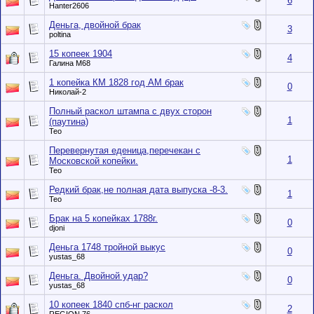
6
Hanter2606
Деньга, двойной брак
3
poltina
15 копеек 1904
4
Галина М68
1 копейка КМ 1828 год АМ брак
0
Николай-2
Полный раскол штампа с двух сторон
1
(паутина)
Тео
Перевернутая еденица,перечекан с
1
Московской копейки.
Тео
Редкий брак,не полная дата выпуска -8-3.
1
Тео
Брак на 5 копейках 1788г.
0
djoni
Деньга 1748 тройной выкус
0
yustas_68
Деньга. Двойной удар?
0
yustas_68
10 копеек 1840 спб-нг раскол
2