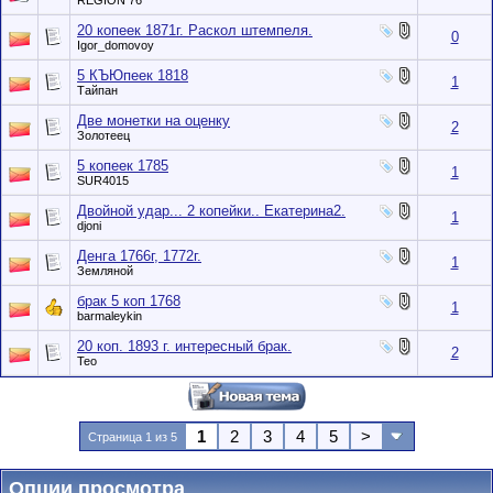
REGION 76
20 копеек 1871г. Раскол штемпеля.
0
Igor_domovoy
5 КЪЮпеек 1818
1
Тайпан
Две монетки на оценку
2
Золотеец
5 копеек 1785
1
SUR4015
Двойной удар... 2 копейки.. Екатерина2.
1
djoni
Денга 1766г, 1772г.
1
Земляной
брак 5 коп 1768
1
barmaleykin
20 коп. 1893 г. интересный брак.
2
Тео
1
2
3
4
5
>
Страница 1 из 5
Опции просмотра