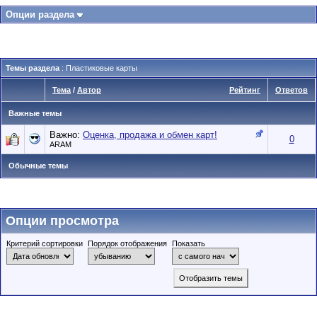
Опции раздела
Темы раздела
: Пластиковые карты
Тема
/
Автор
Рейтинг
Ответов
Важные темы
Важно:
Оценка, продажа и обмен карт!
0
ARAM
Обычные темы
Опции просмотра
Критерий сортировки
Порядок отображения
Показать