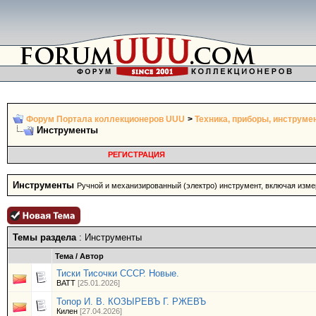
Форум Портала коллекционеров UUU
>
Техника, приборы, инструме
Инструменты
РЕГИСТРАЦИЯ
Инструменты
Ручной и механизированный (электро) инструмент, включая изм
Темы раздела
: Инструменты
Тема
/
Автор
Тиски Тисочки СССР. Новые.
BATT
[25.01.2026]
Топор И. В. КОЗЫРЕВЪ Г. РЖЕВЪ
Килен
[27.04.2026]