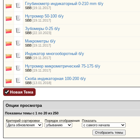
Глубинометр индикаторный 0-210 mm б/у
SBB
[19.11.2017]
Нутромер 50-100 б/у
SBB
[19.11.2017]
Зубомеры 0-25 б/у
SBB
[22.10.2023]
Микрометры б/у
SBB
[19.11.2017]
Индикатор многооборотный б/у
SBB
[19.11.2017]
Нутромер микрометрический 75-175 б/у
SBB
[19.11.2017]
Скоба индикаторная 100-200 б/у
SBB
[13.01.2018]
Опции просмотра
Показаны темы с 1 по 20 из 250
Критерий сортировки
Порядок отображения
Показать