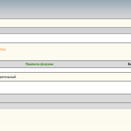
нты
Правила форума
Б
ерительный.