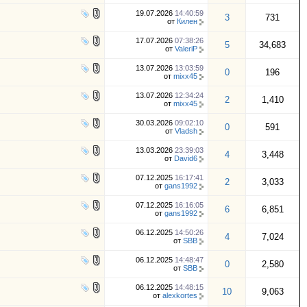
19.07.2026
14:40:59
3
731
от
Килен
17.07.2026
07:38:26
5
34,683
от
ValeriP
13.07.2026
13:03:59
0
196
от
mixx45
13.07.2026
12:34:24
2
1,410
от
mixx45
30.03.2026
09:02:10
0
591
от
Vladsh
13.03.2026
23:39:03
4
3,448
от
David6
07.12.2025
16:17:41
2
3,033
от
gans1992
07.12.2025
16:16:05
6
6,851
от
gans1992
06.12.2025
14:50:26
4
7,024
от
SBB
06.12.2025
14:48:47
0
2,580
от
SBB
06.12.2025
14:48:15
10
9,063
от
alexkortes