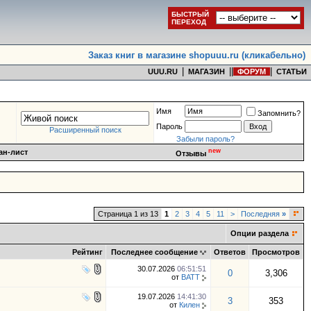
БЫСТРЫЙ
ПЕРЕХОД
Заказ книг в магазине shopuuu.ru (кликабельно)
|
|
|
|
UUU.RU
МАГАЗИН
ФОРУМ
СТАТЬИ
Имя
Запомнить?
Пароль
Расширенный поиск
Забыли пароль?
new
ан-лист
Отзывы
Страница 1 из 13
1
2
3
4
5
11
>
Последняя
»
Опции раздела
Рейтинг
Последнее сообщение
Ответов
Просмотров
30.07.2026
06:51:51
0
3,306
от
BATT
19.07.2026
14:41:30
3
353
от
Килен