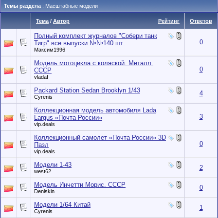
Темы раздела
: Масштабные модели
Тема
/
Автор
Рейтинг
Ответов
Полный комплект журналов "Собери танк
0
Тигр" все выпуски №№140 шт.
Максим1996
Модель мотоцикла с коляской. Металл.
0
СССР
vladaf
Packard Station Sedan Brooklyn 1/43
4
Cyrenis
Коллекционная модель автомобиля Lada
3
Largus «Почта России»
vip.deals
Коллекционный самолет «Почта России» 3D
0
Пазл
vip.deals
Модели 1-43
2
west62
Модель Инчетти Морис. СССР
0
Deniskin
Модели 1/64 Китай
1
Cyrenis