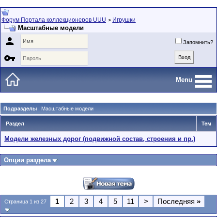
Форум Портала коллекционеров UUU
Игрушки
>
Масштабные модели

Запомнить?

Menu
Подразделы
: Масштабные модели
Раздел
Тем
Модели железных дорог (подвижной состав, строения и пр.)
Опции раздела
1
2
3
4
5
11
>
Последняя
»
Страница 1 из 27