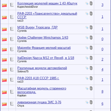
Коллекция моделей машин 1:43 40штук
3
KupecheskiiDvor
РАФ-2203 «Трансагентство» декальный
1
СССР.
sa13
MSB Buggy Tropicana, ГДР
1
Cyrenis
Dodge Challenger Minichamps 1/43
0
Cyrenis
Majorette Франция мелкий масштаб
0
Cyrenis
ItalDesign Nazca M12 от Revell, в 1/18
2
Cyrenis
Различные модели автомобилей
4
Solova75
РАФ-2203 А18 СССР 1985 г.
1
sa13
Масштабная модель старинного
8
велосипеда.
Kapitan
дивизионная пушка ЗИС 3-76
6
Osya