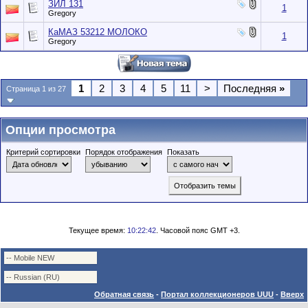
ЗИЛ 131
1
Gregory
КаМАЗ 53212 МОЛОКО
1
Gregory
1
2
3
4
5
11
>
Последняя
»
Страница 1 из 27
Опции просмотра
Критерий сортировки
Порядок отображения
Показать
Текущее время:
10:22:42
. Часовой пояс GMT +3.
Обратная связь
-
Портал коллекционеров UUU
-
Вверх