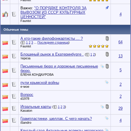
Faunist
Важно:
"О ПОРЯДКЕ КОНТРОЛЯ ЗА
ВЫВОЗОМ ИЗ СССР КУЛЬТУРНЫХ
4
ЦЕННОСТЕЙ"
Faunist
Обычные темы
А кто-такие филофонкартисты ... ?
64
(
1
2
3
...
Последняя страница
)
Faunist
Блошиный рынок в Екатеринбурге .
(
1
2
)
13
тереза
Письменные бюро и дорожные письменные
5
бюро.
ЕЛЕНА КОНДАУРОВА
пули крымской войны
2
е-мое
Вопрос
2
d1978
Игральные карты
(
1
2
3
)
29
Kasaton
Грампластинки, шеллак. С чего начать?
4
iSandro
Круглый стол Актуальные аспекты авторского