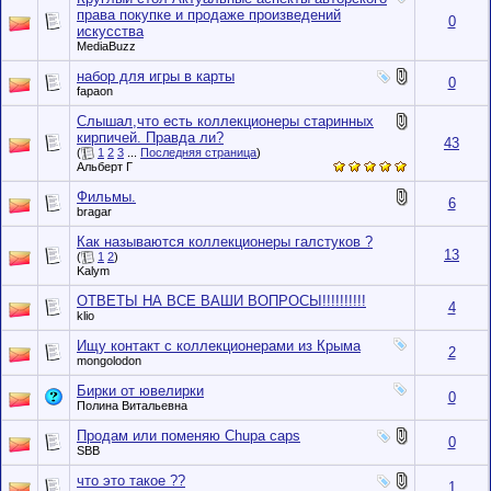
права покупке и продаже произведений
0
искусства
MediaBuzz
набор для игры в карты
0
fapaon
Слышал,что есть коллекционеры старинных
кирпичей. Правда ли?
43
(
1
2
3
...
Последняя страница
)
Альберт Г
Фильмы.
6
bragar
Как называются коллекционеры галстуков ?
13
(
1
2
)
Kalym
ОТВЕТЫ НА ВСЕ ВАШИ ВОПРОСЫ!!!!!!!!!!
4
klio
Ищу контакт с коллекционерами из Крыма
2
mongolodon
Бирки от ювелирки
0
Полина Витальевна
Продам или поменяю Chupa caps
0
SBB
что это такое ??
1