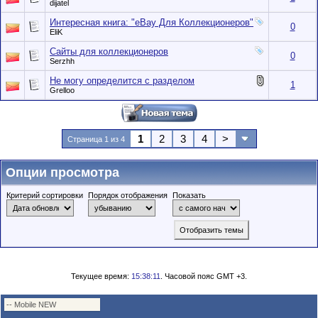
dijatel
Интересная книга: "eBay Для Коллекционеров"
0
EliK
Сайты для коллекционеров
0
Serzhh
Не могу определится с разделом
1
Grelloo
1
2
3
4
>
Страница 1 из 4
Опции просмотра
Критерий сортировки
Порядок отображения
Показать
Текущее время:
15:38:11
. Часовой пояс GMT +3.