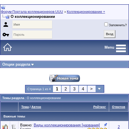
Форум Портала коллекционеров UUU
Коллекционирование +
>
О коллекционировании

Запомнить?

Menu
Опции раздела
1
2
3
4
>
Страница 1 из 4
Темы раздела
: О коллекционировании
Тема
/
Автор
Рейтинг
Ответов
Важные темы
Важно:
Виды коллекционирования [названия]
2