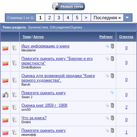
1
2
3
4
5
>
Последняя
»
Страница 1 из 11
Темы раздела
: Букинистика. Обсуждение/Оценка
Тема
/
Автор
Рейтинг
Ответов
Ищу информацию о книге
0
bleudame
Помогите оценить книгу "Берлин и его
0
окрестности"
DmitriBubnov
Оценка для возможной продажи "Книги
0
резного художества".
Baruh
Помогите оценить книгу
0
Swan J
Оценка книг 1859 г ;1908
2
uvs50
Что за книга?
0
Dmitrii
Помогите оценить книгу
1
иванофф