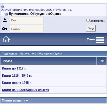
Форум Портала коллекционеров UUU
Букинистика
>
Букинистика. Обсуждение/Оценка

Запомнить?

Menu
Подразделы
: Букинистика. Обсуждение/Оценка
Раздел
Тем
Книги до 1917 г.
Книги 1918 - 1945 гг.
Книги после 1945 г.
Книги на иностранных языках
Опции раздела