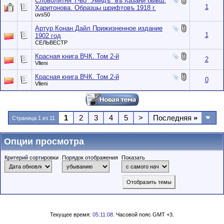
Словолитня Т-во "Умидъ" въ Казани бывш.
1
Харитонова. Образцы шрифтовъ 1918 г.
uvs50
Артур Конан Дайл Прижизненное издание
1
1902 год
СЕЛЬВЕСТР
Красная книга ВЧК. Том 2-й
2
Vlleni
Красная книга ВЧК. Том 2-й
0
Vlleni
1
2
3
4
5
>
Последняя
»
Страница 1 из 11
Опции просмотра
Критерий сортировки
Порядок отображения
Показать
Текущее время:
05:11:08
. Часовой пояс GMT +3.