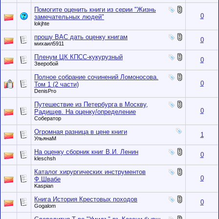
Помогите оценить книги из серии "Жизнь
0
замечательных людей"
lokjhte
прошу ВАС дать оценку книгам
0
михаил5911
Пленум ЦК КПСС-кукурузный
0
Зверобой
Полное собрание сочинений Ломоносова.
0
Том 1 (2 части)
DenisPro
Путешествие из Петербурга в Москву,
0
Радищев. На оценку/определение
Собератор
Огромная разница в цене книги
1
УльянаМ
На оценку сборник книг В.И. Ленин
0
kleschsh
Каталог хирургических инструментов
0
Ф.Швабе
Kaspian
Книга История Крестовых походов
0
Gogalom