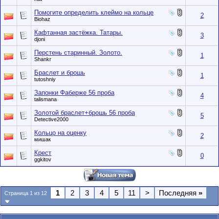
Помогите определить клеймо на кольце
2
Biohaz
Кафтанная застёжка. Татары.
3
djoni
Перстень старинный. Золото.
1
Shankr
Браслет и брошь
1
tutoshniy
Запонки Фаберже 56 проба
4
talismana
Золотой браслет+брошь 56 проба
5
Detective2000
Кольцо на оценку
2
мишак
Крест
0
ggkitov
1
2
3
4
5
11
>
Последняя
»
Страница 1 из 12