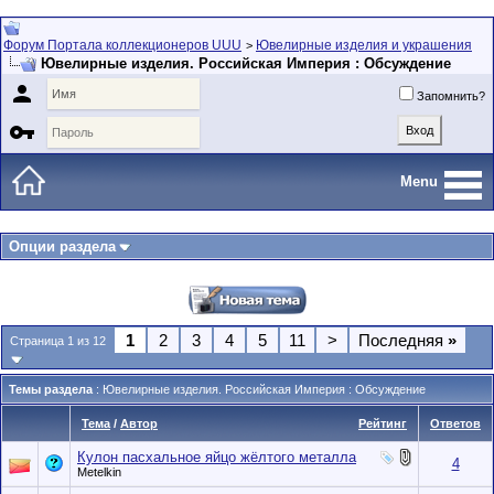
Форум Портала коллекционеров UUU
Ювелирные изделия и украшения
>
Ювелирные изделия. Российская Империя : Обсуждение

Запомнить?

Menu
Опции раздела
1
2
3
4
5
11
>
Последняя
»
Страница 1 из 12
Темы раздела
: Ювелирные изделия. Российская Империя : Обсуждение
Тема
/
Автор
Рейтинг
Ответов
Кулон пасхальное яйцо жёлтого металла
4
Metelkin