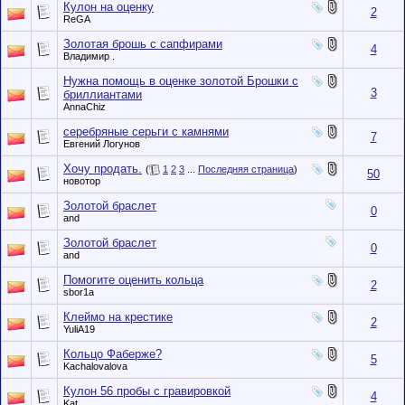
Кулон на оценку
2
ReGA
Золотая брошь с сапфирами
4
Владимир .
Нужна помощь в оценке золотой Брошки с
3
бриллиантами
AnnaChiz
серебряные серьги с камнями
7
Евгений Логунов
Хочу продать.
(
1
2
3
...
Последняя страница
)
50
новотор
Золотой браслет
0
and
Золотой браслет
0
and
Помогите оценить кольца
2
sbor1a
Клеймо на крестике
2
YuliA19
Кольцо Фаберже?
5
Kachalovalova
Кулон 56 пробы с гравировкой
4
Kat