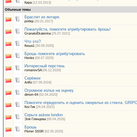
Кира
[12.03.2013]
Обычные темы
Браслет из янтаря.
робер
[30.01.2017]
Пожалуйста, помогите атрибутировать брошь!
GranatoEkaterina
[25.07.2021]
Что это?
Кеша1
[30.09.2025]
Брошь помогите атрибутировать
Henke
[09.07.2025]
Интересный перстень
romanovSA
[06.12.2020]
Серёжки
АлКо
[07.09.2016]
Огромное колье на оценку
dimon-64
[02.04.2020]
Помогите определить и оценить ожерелье из стекла. GRIP
Кос7ик
[26.04.2021]
Серьги askew london
Эля Глянцева
[08.04.2026]
Брошь
Pioner SSSR
[02.05.2025]