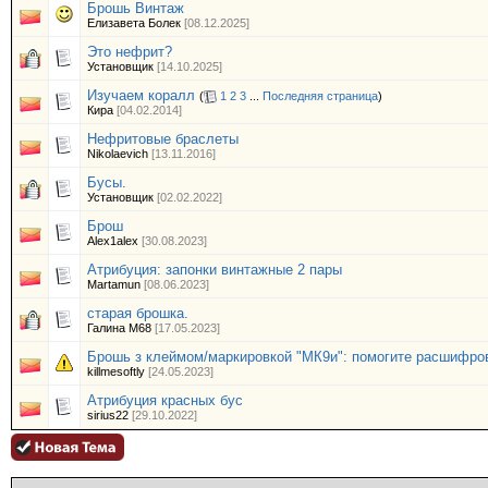
Брошь Винтаж
Елизавета Болек
[08.12.2025]
Это нефрит?
Установщик
[14.10.2025]
Изучаем коралл
(
1
2
3
...
Последняя страница
)
Кира
[04.02.2014]
Нефритовые браслеты
Nikolaevich
[13.11.2016]
Бусы.
Установщик
[02.02.2022]
Брош
Alex1alex
[30.08.2023]
Атрибуция: запонки винтажные 2 пары
Martamun
[08.06.2023]
старая брошка.
Галина М68
[17.05.2023]
Брошь з клеймом/маркировкой "МК9и": помогите расшифров
killmesoftly
[24.05.2023]
Атрибуция красных бус
sirius22
[29.10.2022]