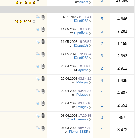
8
17,098
от
siesta
14.05.2026
19:11:41
5
4,646
от
Юрий232
14.05.2026
19:10:13
6
7,281
от
Юрий232
14.05.2026
19:08:54
2
1,155
от
Юрий232
14.05.2026
19:08:24
3
2,393
от
Юрий232
20.04.2026
10:38:08
2
2,912
от
dyuma
20.04.2026
03:34:12
4
1,438
от
Pelagey
20.04.2026
03:21:37
1
4,487
от
Pelagey
20.04.2026
03:15:10
1
2,651
от
Pelagey
08.04.2026
17:29:35
0
457
от
Эля Глянцева
07.03.2026
08:44:35
1
3,472
от
Pioner SSSR