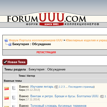
Форум Портала коллекционеров UUU
>
Ювелирные изделия и укра
Бижутерия : Обсуждение
РЕГИСТРАЦИЯ
Темы раздела
: Бижутерия : Обсуждение
Тема
/
Автор
Важные темы
Важно:
Изучаем янтарь
(
1
2
3
...
Последняя страница
)
Кира
[09.12.2013]
Важно:
Винтаж и ретро. Броши и бусы. Болталка UUU.
(
1
Кира
[17.11.2014]
Важно:
Толковый словарь бусинных терминов