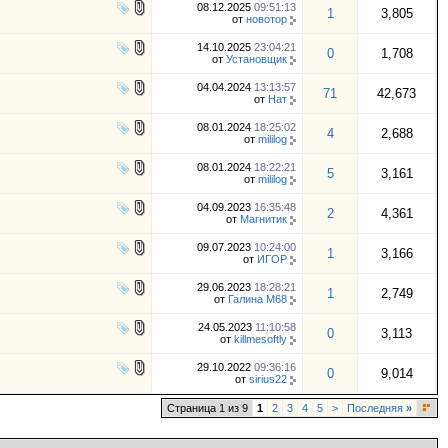
08.12.2025
09:51:13
1
3,805
от
новотор
14.10.2025
23:04:21
0
1,708
от
Установщик
04.04.2024
13:13:57
71
42,673
от
Нат
08.01.2024
18:25:02
4
2,688
от
mililog
08.01.2024
18:22:21
5
3,161
от
mililog
04.09.2023
16:35:48
2
4,361
от
Магнитик
09.07.2023
10:24:00
1
3,166
от
ИГOР
29.06.2023
18:28:21
1
2,749
от
Галина М68
24.05.2023
11:10:58
0
3,113
от
killmesoftly
29.10.2022
09:36:16
0
9,014
от
sirius22
Страница 1 из 9
1
2
3
4
5
>
Последняя
»