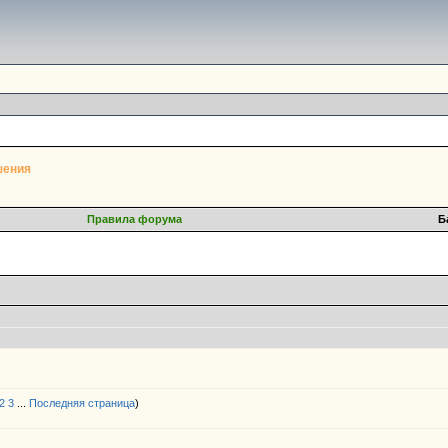
шения
Правила форума
Б
2
3
...
Последняя страница
)