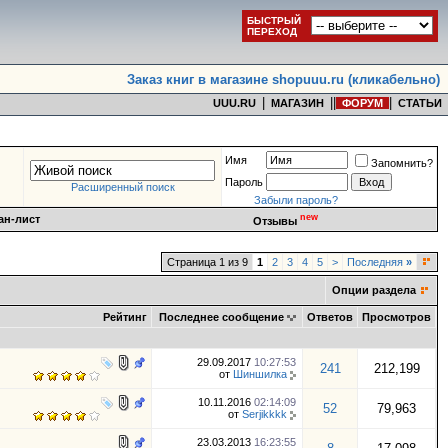
БЫСТРЫЙ
ПЕРЕХОД
Заказ книг в магазине shopuuu.ru (кликабельно)
|
|
|
|
UUU.RU
МАГАЗИН
ФОРУМ
СТАТЬИ
Имя
Запомнить?
Пароль
Расширенный поиск
Забыли пароль?
new
ан-лист
Отзывы
Страница 1 из 9
1
2
3
4
5
>
Последняя
»
Опции раздела
Рейтинг
Последнее сообщение
Ответов
Просмотров
29.09.2017
10:27:53
241
212,199
от
Шиншилка
10.11.2016
02:14:09
52
79,963
от
Serjikkkk
23.03.2013
16:23:55