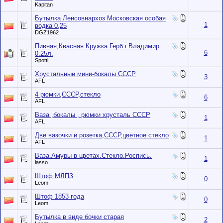
Kapitan
Бутылка Ленсовнархоз Московская особая
1
водка 0,25
DGZ1962
Пивная,Квасная Кружка Герб г.Владимир
6
0.25л.
Spotti
Хрустальные мини-бокалы СССР
3
AFL
4 рюмки,СССР,стекло
6
AFL
Ваза ,бокалы , рюмки хрусталь СССР
1
AFL
Две вазочки и розетка,СССР,цветное стекло
1
AFL
Ваза.Амуры в цветах.Стекло.Роспись.
1
lasso
Штоф МЛПЗ
0
Leom
Штоф 1853 года
0
Leom
Бутылка в виде бочки старая
2