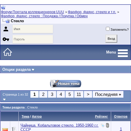
Форум Портала коллекционеров UUU
Фарфор, фаянс, стекло и т.п.
>
>
Фарфор, фаянс, стекло : Продажа / Покупка / Обмен
Стекло

Запомнить?

Menu
Опции раздела
1
2
3
4
5
11
>
Последняя
»
Страница 1 из 32
Темы раздела
: Стекло
Тема
/
Автор
Рейтинг
Ответов
Чайница. Кобальтовое стекло. 1950-1960 г.г.
1
СССР