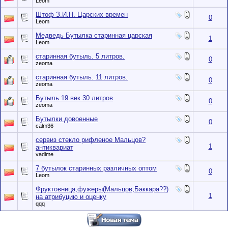
Leom
Штоф З.И.Н. Царских времен
0
Leom
Медведь Бутылка старинная царская
1
Leom
старинная бутыль. 5 литров.
0
zeoma
старинная бутыль. 11 литров.
0
zeoma
Бутыль 19 век 30 литров
0
zeoma
Бутылки довоенные
0
calm36
сервиз стекло рифленое Мальцов?
1
антиквариат
vadime
7 бутылок старинных различных оптом
0
Leom
Фруктовница,фужеры(Мальцов,Баккара??)
1
на атрибуцию и оценку
qqq