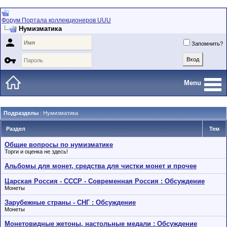
Форум Портала коллекционеров UUU
Нумизматика

Запомнить?

Menu
Подразделы
: Нумизматика
Раздел
Тем
Общие вопросы по нумизматике
Торги и оценка не здесь!
Альбомы для монет, средства для чистки монет и прочее
Царская Россия - СССР - Современная Россия : Обсуждение
Монеты
Зарубежные страны - СНГ : Обсуждение
Монеты
Монетовидные жетоны, настольные медали : Обсуждение