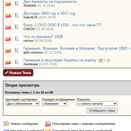
Две банкноты на подлинность
SNADINI
[31.10.2019]
Доллары 1904 год и 1917 год
maksik78
[18.07.2019]
Бона- 1 ООО ООО $ USA - что это такое???
CREDO
[21.06.2019]
Что за бумажка? 100$
mirmur
[05.08.2018]
Германия, Франция, Богемия и Моравия, Португалия 1893 - 
gleb.varlamov
[27.11.2018]
Германия и оккупация Украины на оценку.
(
1
2
)
Халявщик
[10.07.2018]
Опции просмотра
Показаны темы с 1 по 20 из 68
Критерий сортировки
Порядок отображения
Показать
Новые сообщения
Популярная тема с новыми сообщениями
Нет новых сообщений
Популярная тема без новых сообщений