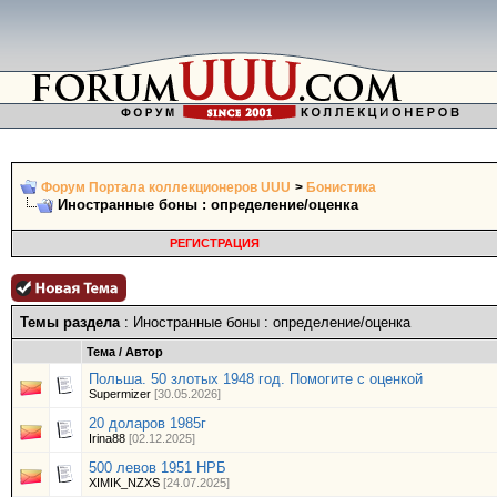
Форум Портала коллекционеров UUU
>
Бонистика
Иностранные боны : определение/оценка
РЕГИСТРАЦИЯ
Темы раздела
: Иностранные боны : определение/оценка
Тема
/
Автор
Польша. 50 злотых 1948 год. Помогите с оценкой
Supermizer
[30.05.2026]
20 доларов 1985г
Irina88
[02.12.2025]
500 левов 1951 НРБ
XIMIK_NZXS
[24.07.2025]