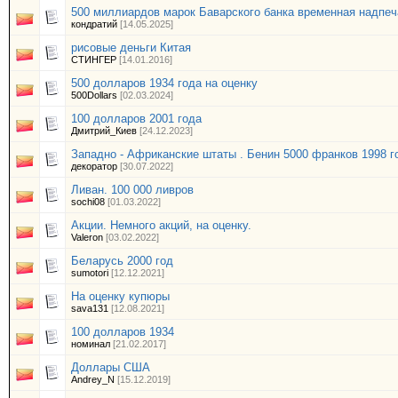
500 миллиардов марок Баварского банка временная надпеч
кондратий
[14.05.2025]
рисовые деньги Китая
СТИНГЕР
[14.01.2016]
500 долларов 1934 года на оценку
500Dollars
[02.03.2024]
100 долларов 2001 года
Дмитрий_Киев
[24.12.2023]
Западно - Африканские штаты . Бенин 5000 франков 1998 г
декоратор
[30.07.2022]
Ливан. 100 000 ливров
sochi08
[01.03.2022]
Акции. Немного акций, на оценку.
Valeron
[03.02.2022]
Беларусь 2000 год
sumotori
[12.12.2021]
На оценку купюры
sava131
[12.08.2021]
100 долларов 1934
номинал
[21.02.2017]
Доллары США
Andrey_N
[15.12.2019]