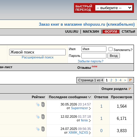
БЫСТРЫЙ
ПЕРЕХОД
Заказ книг в магазине shopuuu.ru (кликабельно)
|
|
|
|
UUU.RU
МАГАЗИН
ФОРУМ
СТАТЬИ
Имя
Запомнить?
Пароль
Расширенный поиск
Забыли пароль?
new
ан-лист
Отзывы
Страница 1 из 4
1
2
3
4
>
Опции раздела
Рейтинг
Последнее сообщение
Ответов
Просмотров
30.05.2026
20:14:57
1
1,564
от
Supermizer
12.02.2026
01:37:18
1
6,171
от
fenix
24.07.2025
09:56:35
0
3,833
от
XIMIK_NZXS