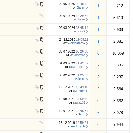
22.05.2025
06:48:42
1
2,212
от
Baruh
02.07.2024
12:29:52
1
5,319
от
krais
02.03.2024
23:45:14
1
2,908
от
ecc4
24.12.2023
19:55:11
1
2,081
от
Waldemar52
30.07.2022
10:26:08
0
10,369
от
декоратор
01.03.2022
21:42:57
2
3,336
от
Книголюбъ
03.02.2022
01:25:02
3
2,237
от
Valeron
12.12.2021
13:49:10
2
2,564
от
sumotori
12.08.2021
04:59:46
0
3,662
от
sava131
10.01.2021
22:46:34
6
8,978
от
fktrc
15.12.2019
12:59:21
0
7,944
от
Andrey_N