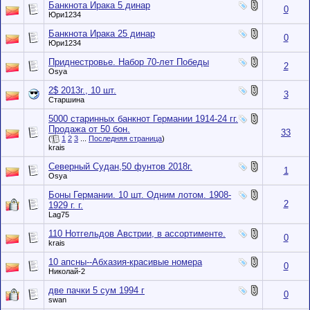
Банкнота Ирака 5 динар
0
Юри1234
Банкнота Ирака 25 динар
0
Юри1234
Приднестровье. Набор 70-лет Победы
2
Osya
2$ 2013г., 10 шт.
3
Старшина
5000 старинных банкнот Германии 1914-24 гг.
Продажа от 50 бон.
33
(
1
2
3
...
Последняя страница
)
krais
Северный Судан,50 фунтов 2018г.
1
Osya
Боны Германии. 10 шт. Одним лотом. 1908-
2
1929 г. г.
Lag75
110 Нотгельдов Австрии, в ассортименте.
0
krais
10 апсны--Абхазия-красивые номера
0
Николай-2
две пачки 5 сум 1994 г
0
swan