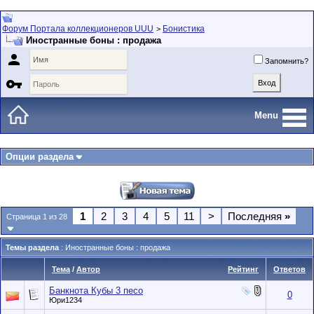
Форум Портала коллекционеров UUU
Бонистика
>
Иностранные боны : продажа

Запомнить?

Menu
Опции раздела
1
2
3
4
5
11
>
Последняя
»
Страница 1 из 28
Темы раздела
: Иностранные боны : продажа
Тема
/
Автор
Рейтинг
Ответов
Банкнота Кубы 3 песо
0
Юри1234