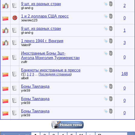
9 шт. из разных стран
2
gl-and-g
1 и 2 доллара США пресс
0
земляк123
9 шт. из разных стран
1
gl-and-g
1 пенго 1944 г. Венгрия
3
ValeriP
Иностранные Боны 3шт-
0
Ангола,Монголия,Туркменистан
zulfr
Банкноты иностранные в прессе
148
(
1
2
3
...
Последняя страница
)
albell
Боны Таиланда
0
yrik59
Боны Таиланда
0
yrik59
Боны Таиланда
0
yrik59