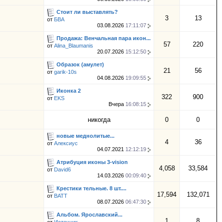
Стоит ли выставлять?
3
13
от
БВА
03.08.2026
17:11:07
Продажа: Венчальная пара икон...
57
220
от
Alina_Blaumanis
20.07.2026
15:12:50
Образок (амулет)
21
56
от
garik-10s
04.08.2026
19:09:55
Иконка 2
322
900
от
EKS
Вчера
16:08:15
никогда
0
0
новые меднолитые...
4
36
от
Алексиус
04.07.2021
12:12:19
Атрибуция иконы 3-vision
4,058
33,584
от
David6
14.03.2026
00:09:40
Крестики тельные. 8 шт....
17,594
132,071
от
BATT
08.07.2026
06:47:30
Альбом. Ярославский...
1
8