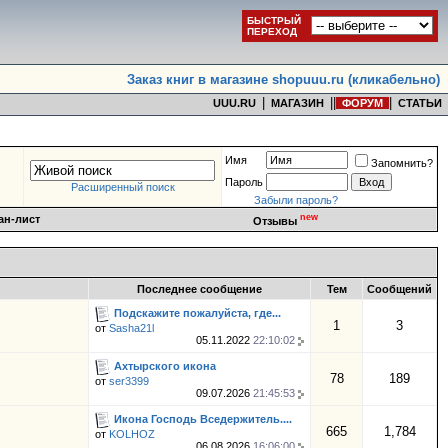
БЫСТРЫЙ
ПЕРЕХОД
Заказ книг в магазине shopuuu.ru (кликабельно)
|
|
|
|
UUU.RU
МАГАЗИН
ФОРУМ
СТАТЬИ
Имя
Запомнить?
Пароль
Расширенный поиск
Забыли пароль?
new
ан-лист
Отзывы
Последнее сообщение
Тем
Сообщений
Подскажите пожалуйста, где...
1
3
от
Sasha21l
05.11.2022
22:10:02
Ахтырского икона
78
189
от
ser3399
09.07.2026
21:45:53
Икона Господь Вседержитель....
665
1,784
от
KOLHOZ
06.08.2026
16:06:00