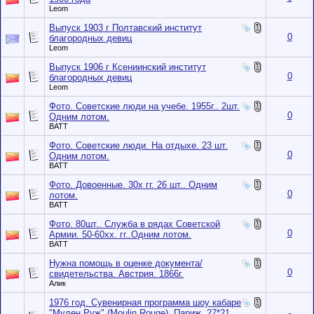
Leom
Выпуск 1903 г Полтавский институт
0
благородных девиц
Leom
Выпуск 1906 г Ксениинский институт
0
благородных девиц
Leom
Фото. Советские люди на учебе. 1955г.. 2шт.
0
Одним лотом.
BATT
Фото. Советские люди. На отдыхе. 23 шт.
0
Одним лотом.
BATT
Фото. Довоенные. 30х гг. 26 шт.. Одним
0
лотом.
BATT
Фото. 80шт.. Служба в рядах Советской
0
Армии. 50-60хх. гг..Одним лотом.
BATT
Нужна помощь в оценке документа/
0
свидетельства. Австрия. 1866г.
Алик
1976 год. Сувенирная программа шоу кабаре
"Мулен Руж" (Moulin Rouge). Париж. 27*21