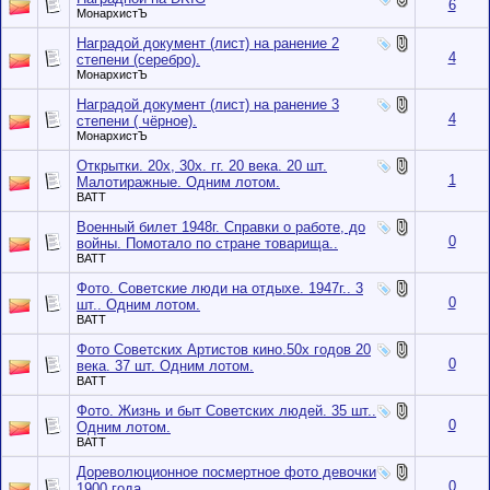
6
МонархистЪ
Наградой документ (лист) на ранение 2
4
степени (серебро).
МонархистЪ
Наградой документ (лист) на ранение 3
4
степени ( чёрное).
МонархистЪ
Открытки. 20х, 30х. гг. 20 века. 20 шт.
1
Малотиражные. Одним лотом.
BATT
Военный билет 1948г. Справки о работе, до
0
войны. Помотало по стране товарища..
BATT
Фото. Советские люди на отдыхе. 1947г.. 3
0
шт.. Одним лотом.
BATT
Фото Советских Артистов кино.50х годов 20
0
века. 37 шт. Одним лотом.
BATT
Фото. Жизнь и быт Советских людей. 35 шт..
0
Одним лотом.
BATT
Дореволюционное посмертное фото девочки
0
1900 года