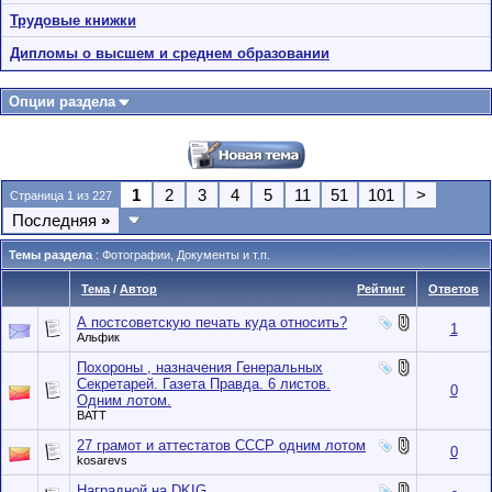
Трудовые книжки
Дипломы о высшем и среднем образовании
Опции раздела
1
2
3
4
5
11
51
101
>
Страница 1 из 227
Последняя
»
Темы раздела
: Фотографии, Документы и т.п.
Тема
/
Автор
Рейтинг
Ответов
А постсоветскую печать куда относить?
1
Альфик
Похороны , назначения Генеральных
Секретарей. Газета Правда. 6 листов.
0
Одним лотом.
BATT
27 грамот и аттестатов СССР одним лотом
0
kosarevs
Наградной на DKIG