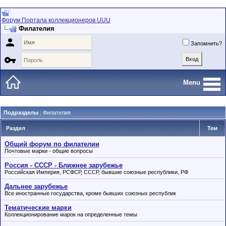
Форум Портала коллекционеров UUU
Филателия

Запомнить?

Menu
Подразделы
: Филателия
Раздел
Тем
Общий форум по филателии
Почтовые марки - общие вопросы
Россия - СССР - Ближнее зарубежье
Российская Империя, РСФСР, СССР, бывшие союзные республики, РФ
Дальнее зарубежье
Все иностранные государства, кроме бывших союзных республик
Тематические марки
Коллекционирование марок на определенные темы