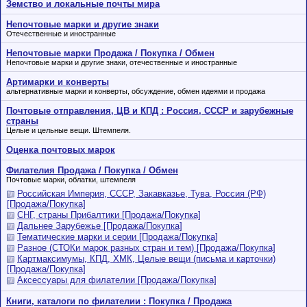
Земство и локальные почты мира
Непочтовые марки и другие знаки
Отечественные и иностранные
Непочтовые марки Продажа / Покупка / Обмен
Непочтовые марки и другие знаки, отечественные и иностранные
Артимарки и конверты
альтернативные марки и конверты, обсуждение, обмен идеями и продажа
Почтовые отправления, ЦВ и КПД : Россия, СССР и зарубежные
страны
Целые и цельные вещи. Штемпеля.
Оценка почтовых марок
Филателия Продажа / Покупка / Обмен
Почтовые марки, облатки, штемпеля
Российcкая Империя, СССР, Закавказье, Тува, Россия (РФ)
[Продажа/Покупка]
СНГ, страны Прибалтики [Продажа/Покупка]
Дальнее Зарубежье [Продажа/Покупка]
Тематические марки и серии [Продажа/Покупка]
Разное (СТОКи марок разных стран и тем) [Продажа/Покупка]
Картмаксимумы, КПД, ХМК, Целые вещи (письма и карточки)
[Продажа/Покупка]
Аксессуары для филателии [Продажа/Покупка]
Книги, каталоги по филателии : Покупка / Продажа