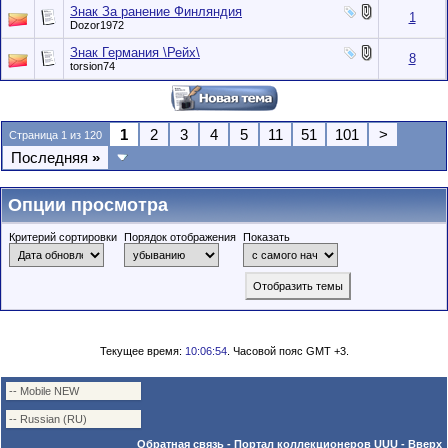
Знак За ранение Финляндия
1
Dozor1972
Знак Германия \Рейх\
8
torsion74
1
2
3
4
5
11
51
101
>
Страница 1 из 120
Последняя
»
Опции просмотра
Критерий сортировки
Порядок отображения
Показать
Текущее время:
10:06:54
. Часовой пояс GMT +3.
Обратная связь
-
Портал коллекционеров UUU
-
Вверх