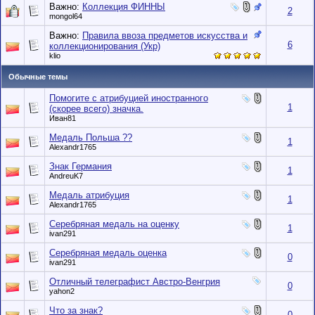
Важно:
Коллекция ФИННЫ
2
mongol64
Важно:
Правила ввоза предметов искусства и
6
коллекционирования (Укр)
klio
Обычные темы
Помогите с атрибуцией иностранного
1
(скорее всего) значка.
Иван81
Медаль Польша ??
1
Alexandr1765
Знак Германия
1
AndreuK7
Медаль атрибуция
1
Alexandr1765
Серебряная медаль на оценку
1
ivan291
Серебряная медаль оценка
0
ivan291
Отличный телеграфист Австро-Венгрия
0
yahon2
Что за знак?
0