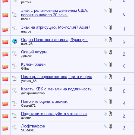
petro90
Знак с религиозным деятелем США.
0
вероятно начало 20 века.
bari77
Знак на атрибуцию. Монголия? Азия?
1
matros
Орден Почетного легиона, Франция.
3
сам123
Общий штурм
2
Димон1
Кулон- орден
6
Gliba
Помощь в оценке жетона, щита и орла
1
yustas_68
Кресты КВК с мечами на подлинность.
0
дискриминатор
Помогите оценить значки.
4
Сергей71
Подскажите пожалуйста что за знак
2
avionic
Люфтваффе
3
SUR4015