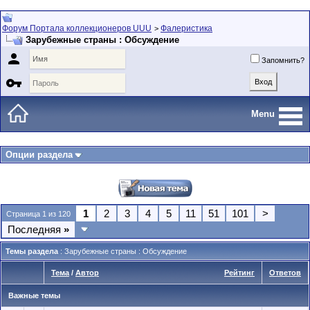
Форум Портала коллекционеров UUU
Фалеристика
>
Зарубежные страны : Обсуждение

Запомнить?

Menu
Опции раздела
1
2
3
4
5
11
51
101
>
Страница 1 из 120
Последняя
»
Темы раздела
: Зарубежные страны : Обсуждение
Тема
/
Автор
Рейтинг
Ответов
Важные темы