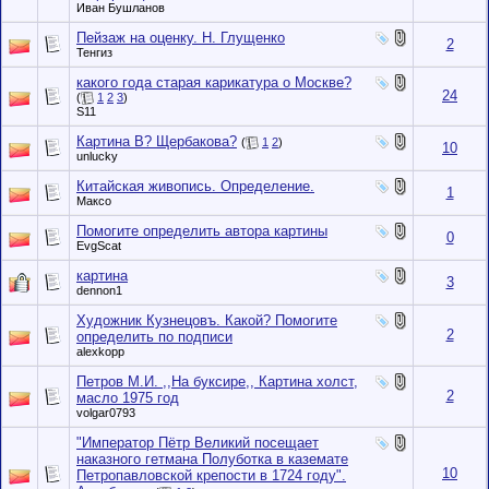
Иван Бушланов
Пейзаж на оценку. Н. Глущенко
2
Тенгиз
какого года старая карикатура о Москве?
24
(
1
2
3
)
S11
Картина В? Щербакова?
(
1
2
)
10
unlucky
Китайская живопись. Определение.
1
Максо
Помогите определить автора картины
0
EvgScat
картина
3
dennon1
Художник Кузнецовъ. Какой? Помогите
2
определить по подписи
alexkopp
Петров М.И. ,,На буксире,, Картина холст,
2
масло 1975 год
volgar0793
"Император Пётр Великий посещает
наказного гетмана Полуботка в каземате
10
Петропавловской крепости в 1724 году".