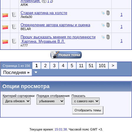
Атрибуция.
(
1
2
)
АЯЖ
Старая картина на холсте
1
Люба30
Определение автора картины и оценка
1
BELAR
Прошу высказать мнения по подлинности
1
.Картина. Муравьев В.Л.
n777
1
2
3
4
5
11
51
101
>
Страница 1 из 156
Последняя
»
Опции просмотра
Критерий сортировки
Порядок отображения
Показать
Текущее время:
15:01:38
. Часовой пояс GMT +3.