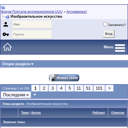
Форум Портала коллекционеров UUU
Антиквариат
>
Изобразительное искусство

Запомнить?

Menu
Опции раздела
1
2
3
4
5
11
51
101
>
Страница 1 из 156
Последняя
»
Темы раздела
: Изобразительное искусство
Тема
/
Автор
Рейтинг
Ответов
Важные темы