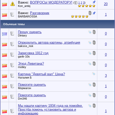
Важно:
ВОПРОСЫ МОДЕРАТОРУ!
(
1
2
3
)
20
Kon_antiq
Важно:
Разговорник
1
BARBAROSSA
Обычные темы
Прошу оценить
0
Dintary
Определить автора картины, атрибуция
0
baksss_nsk
Зарисовка 1912 год
0
garik-10s
Этюд Левитана?
0
motley
Картина "Девятый вал" Цена?
3
Наталия Б
Помогите оценить
1
Мормагон
Помогите оценить
0
Dm346
Мы нашли картину 1934 года на помойке.
Простба помочь установить автора и
1
информацию