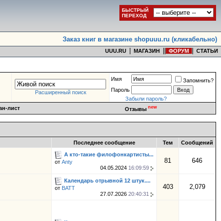
БЫСТРЫЙ
ПЕРЕХОД
Заказ книг в магазине shopuuu.ru (кликабельно)
|
|
|
|
UUU.RU
МАГАЗИН
ФОРУМ
СТАТЬИ
Имя
Запомнить?
Пароль
Расширенный поиск
Забыли пароль?
new
ан-лист
Отзывы
Последнее сообщение
Тем
Сообщений
А кто-такие филофонкартисты...
81
646
от
Anty
04.05.2024
16:09:59
Календарь отрывной 12 штук....
403
2,079
от
BATT
27.07.2026
20:40:31