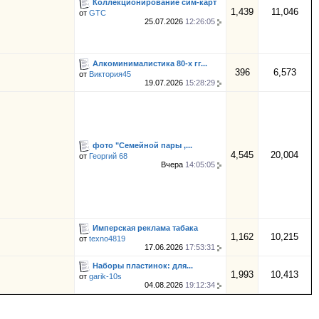
Коллекционирование сим-карт
1,439
11,046
от
GTC
25.07.2026
12:26:05
Алкоминималистика 80-х гг...
396
6,573
от
Виктория45
19.07.2026
15:28:29
фото "Семейной пары ,...
4,545
20,004
от
Георгий 68
Вчера
14:05:05
Имперская реклама табака
1,162
10,215
от
texno4819
17.06.2026
17:53:31
Наборы пластинок: для...
1,993
10,413
от
garik-10s
04.08.2026
19:12:34